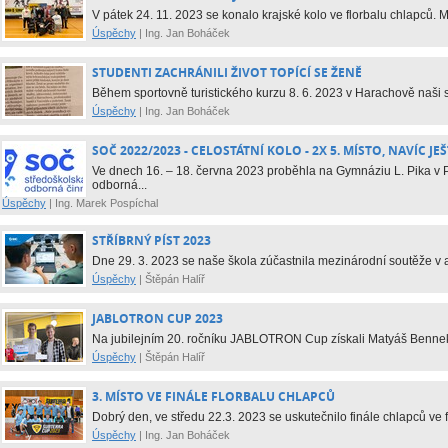
V pátek 24. 11. 2023 se konalo krajské kolo ve florbalu chlapců. M
Úspěchy
|
Ing. Jan Boháček
STUDENTI ZACHRÁNILI ŽIVOT TOPÍCÍ SE ŽENĚ
Během sportovně turistického kurzu 8. 6. 2023 v Harachově naši stu
Úspěchy
|
Ing. Jan Boháček
SOČ 2022/2023 - CELOSTÁTNÍ KOLO - 2X 5. MÍSTO, NAVÍC JEŠT
Ve dnech 16. – 18. června 2023 proběhla na Gymnáziu L. Pika v Pl
odborná...
Úspěchy
|
Ing. Marek Pospíchal
STŘÍBRNÝ PÍST 2023
Dne 29. 3. 2023 se naše škola zúčastnila mezinárodní soutěže v 
Úspěchy
|
Štěpán Halíř
JABLOTRON CUP 2023
Na jubilejním 20. ročníku JABLOTRON Cup získali Matyáš Bennek 
Úspěchy
|
Štěpán Halíř
3. MÍSTO VE FINÁLE FLORBALU CHLAPCŮ
Dobrý den, ve středu 22.3. 2023 se uskutečnilo finále chlapců ve 
Úspěchy
|
Ing. Jan Boháček