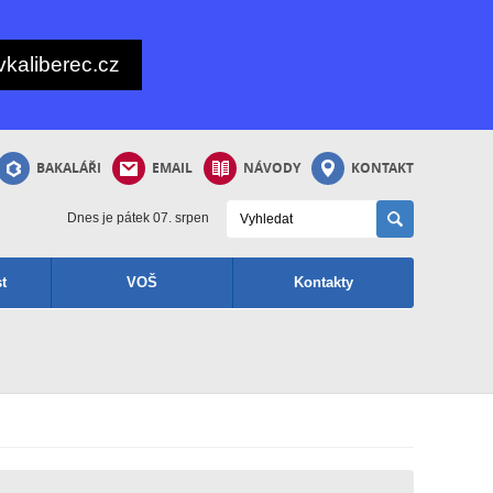
kaliberec.cz
BAKALÁŘI
EMAIL
NÁVODY
KONTAKT
Dnes je pátek 07. srpen
t
VOŠ
Kontakty