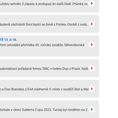
užstvo sehrálo 3 zápasy a postupují do další části. Průmka vs...
denti záchránili život topící se ženě z Polska. Osobě z vody...
Ě 13. A 16.
zni celostátní přehlídka 45. ročníku soutěže Středoškolská
automatizaci pořádané firmou SMC v hotelu Duo v Praze. Naši...
a Dan Brandejs z E4A nádherné 4. místo v soutěži škol a Matyáš...
florbale v rámci Subterra Cupu 2023. Turnaj byl rozdělen na 2...