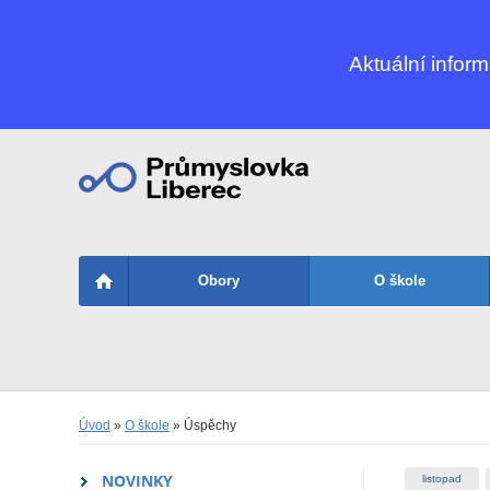
Aktuální infor
Obory
O škole
Úvod
»
O škole
» Úspěchy
NOVINKY
listopad