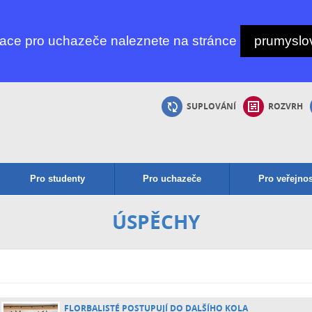
mace pro uchazeče naleznete na stránce
prumyslov
SUPLOVÁNÍ
ROZVRH
Pro studenty
Pro uchazeče
Pro veřejnos
ÚSPĚCHY
FLORBALISTÉ POSTUPUJÍ DO DALŠÍHO KOLA