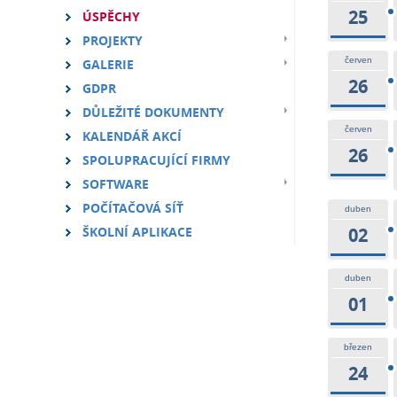
25
ÚSPĚCHY
PROJEKTY
červen
GALERIE
26
GDPR
DŮLEŽITÉ DOKUMENTY
červen
KALENDÁŘ AKCÍ
26
SPOLUPRACUJÍCÍ FIRMY
SOFTWARE
POČÍTAČOVÁ SÍŤ
duben
ŠKOLNÍ APLIKACE
02
duben
01
březen
24