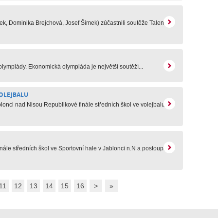
šek, Dominika Brejchová, Josef Šimek) zúčastnili soutěže Talenty
olympiády. Ekonomická olympiáda je největší soutěží...
VOLEJBALU
blonci nad Nisou Republikové finále středních škol ve volejbalu.
finále středních škol ve Sportovní hale v Jablonci n.N a postoupilo
11
12
13
14
15
16
>
»