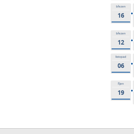
březen
16
březen
12
listopad
06
říjen
19