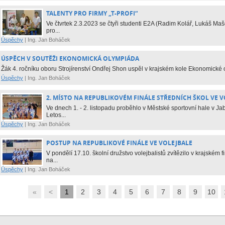
TALENTY PRO FIRMY „T-PROFI“
Ve čtvrtek 2.3.2023 se čtyři studenti E2A (Radim Kolář, Lukáš Ma
pro...
Úspěchy
|
Ing. Jan Boháček
ÚSPĚCH V SOUTĚŽI EKONOMICKÁ OLYMPIÁDA
Žák 4. ročníku oboru Strojírenství Ondřej Shon uspěl v krajském kole Ekonomické 
Úspěchy
|
Ing. Jan Boháček
2. MÍSTO NA REPUBLIKOVÉM FINÁLE STŘEDNÍCH ŠKOL VE 
Ve dnech 1. - 2. listopadu proběhlo v Městské sportovní hale v Ja
Letos...
Úspěchy
|
Ing. Jan Boháček
POSTUP NA REPUBLIKOVÉ FINÁLE VE VOLEJBALE
V pondělí 17.10. školní družstvo volejbalistů zvítězilo v krajském 
na...
Úspěchy
|
Ing. Jan Boháček
«
<
1
2
3
4
5
6
7
8
9
10