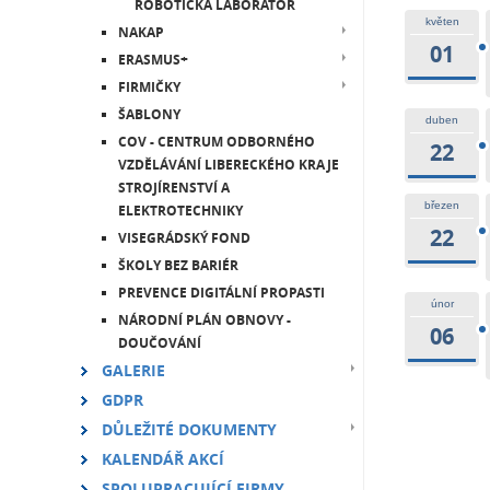
ROBOTICKÁ LABORATOŘ
květen
NAKAP
01
ERASMUS+
FIRMIČKY
ŠABLONY
duben
COV - CENTRUM ODBORNÉHO
22
VZDĚLÁVÁNÍ LIBERECKÉHO KRAJE
STROJÍRENSTVÍ A
březen
ELEKTROTECHNIKY
22
VISEGRÁDSKÝ FOND
ŠKOLY BEZ BARIÉR
PREVENCE DIGITÁLNÍ PROPASTI
únor
NÁRODNÍ PLÁN OBNOVY -
06
DOUČOVÁNÍ
GALERIE
GDPR
DŮLEŽITÉ DOKUMENTY
KALENDÁŘ AKCÍ
SPOLUPRACUJÍCÍ FIRMY