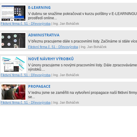
E-LEARNING
V dubnu se snažíme pokračovat v kurzu polštiny v E-LEARNINGU. 
prostředí online...
Fiktivní firma č. 51 - Dřevovýroba
|
Ing. Jan Boháček
ADMINISTRATIVA
V březnu pracujeme dále s pracovními listy. Začínáme si stále více
Fiktivní firma č. 51 - Dřevovýroba
|
Ing. Jan Boháček
NOVÉ NÁVRHY VÝROBKŮ
V únoru pracujeme s novými pracovními listy. Dále zpracovávám
výrobků....
Fiktivní firma č. 51 - Dřevovýroba
|
Ing. Jan Boháček
PROPAGACE
V lednu jsme se zaměřili na vytvoření propagace naší fiktivní fir
se...
Fiktivní firma č. 51 - Dřevovýroba
|
Ing. Jan Boháček