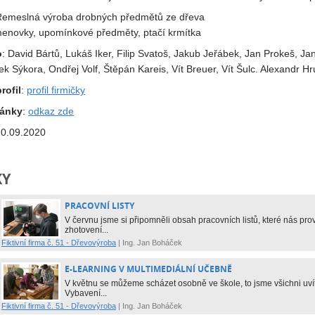
Řemeslná výroba drobných předmětů ze dřeva
menovky, upomínkové předměty, ptačí krmítka
o
: David Bártů, Lukáš Iker, Filip Svatoš, Jakub Jeřábek, Jan Prokeš, Ja
k Sýkora, Ondřej Volf, Štěpán Kareis, Vít Breuer, Vít Šulc. Alexandr Hru
rofil
:
profil firmičky
ránky
:
odkaz zde
10.09.2020
KY
PRACOVNÍ LISTY
V červnu jsme si připomněli obsah pracovních listů, které nás prov
zhotovení...
Fiktivní firma č. 51 - Dřevovýroba
|
Ing. Jan Boháček
E-LEARNING V MULTIMEDIÁLNÍ UČEBNĚ
V květnu se můžeme scházet osobně ve škole, to jsme všichni u
Vybavení...
Fiktivní firma č. 51 - Dřevovýroba
|
Ing. Jan Boháček