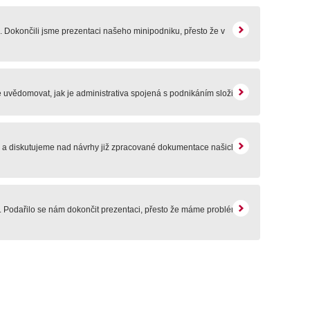
Dokončili jsme prezentaci našeho minipodniku, přesto že v
 uvědomovat, jak je administrativa spojená s podnikáním složitá....
e a diskutujeme nad návrhy již zpracované dokumentace našich
my. Podařilo se nám dokončit prezentaci, přesto že máme problémy