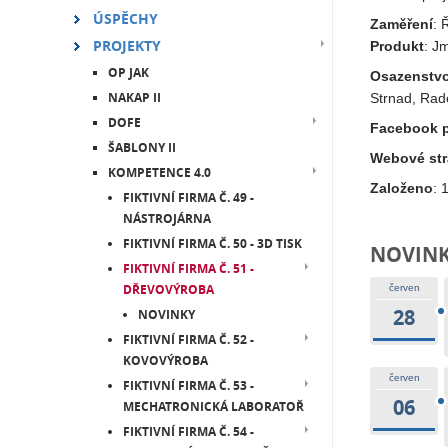
ÚSPĚCHY
Zaměření
: 
PROJEKTY
Produkt
: J
OP JAK
Osazenstv
NAKAP II
Strnad, Rade
DOFE
Facebook p
ŠABLONY II
Webové st
KOMPETENCE 4.0
Založeno
: 
FIKTIVNÍ FIRMA Č. 49 -
NÁSTROJÁRNA
FIKTIVNÍ FIRMA Č. 50 - 3D TISK
NOVIN
FIKTIVNÍ FIRMA Č. 51 -
DŘEVOVÝROBA
červen
28
NOVINKY
FIKTIVNÍ FIRMA Č. 52 -
KOVOVÝROBA
červen
FIKTIVNÍ FIRMA Č. 53 -
06
MECHATRONICKÁ LABORATOŘ
FIKTIVNÍ FIRMA Č. 54 -