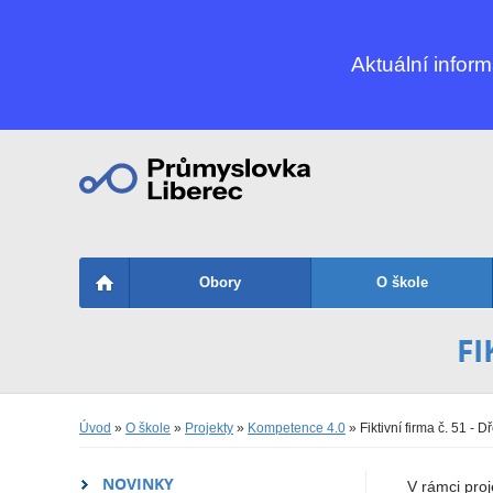
Aktuální infor
Obory
O škole
FI
Úvod
»
O škole
»
Projekty
»
Kompetence 4.0
» Fiktivní firma č. 51 - 
NOVINKY
V rámci pro