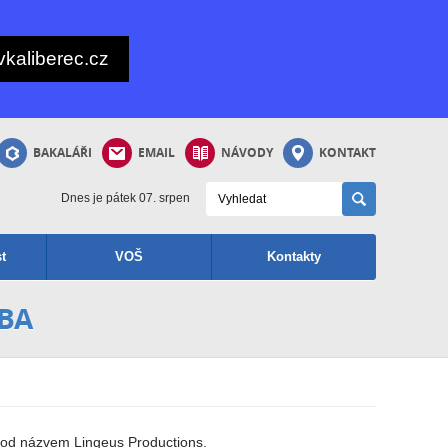
kaliberec.cz
BAKALÁŘI
EMAIL
NÁVODY
KONTAKT
Dnes je pátek 07. srpen
t
VOŠ
Kontakty
OBA
1 pod názvem Lingeus Productions.