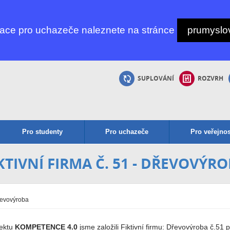
mace pro uchazeče naleznete na stránce
prumyslov
SUPLOVÁNÍ
ROZVRH
Pro studenty
Pro uchazeče
Pro veřejnos
KTIVNÍ FIRMA Č. 51 - DŘEVOVÝR
Dřevovýroba
jektu
KOMPETENCE 4.0
jsme založili Fiktivní firmu: Dřevovýroba č.5