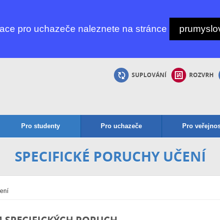
mace pro uchazeče naleznete na stránce
prumyslov
SUPLOVÁNÍ
ROZVRH
Pro studenty
Pro uchazeče
Pro veřejnos
SPECIFICKÉ PORUCHY UČENÍ
ení