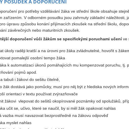
 POSUDEK A DOPORUČENÍ
oporučení pro potřeby vzdělávání žáka ve střední škole obsahuje stej
 zařízením. V odborném posudku jsou zahrnuty základní náležitosti, ja
pro úpravu způsobu konání přijímacích zkoušek na střední školu, dop
ání závěrečných nebo maturitních zkoušek.
tější doporučení vůči žákům se specifickými poruchami učení
ve 
at úkoly raději kratší a na úrovni pro žáka zvládnutelné, hovořit s žák
ktovat pomalejší osobní tempo žáka
žáka k automatizaci úkonů pomáhajících mu kompenzovat poruchu, tj.
zňování pojmů apod.
a tabuli i žákovi do sešitu čitelně,
co žák dostává jako pomůcky, musí pro něj být z hlediska nových infor
pší orientaci v textu používat zvýrazňovače
it žákovi vlepovat do sešitů okopírované poznámky od spolužáků, případ
áka učit se, učivo, které se naučil, by si měl žák opakovat nahlas
á vazba musí navazovat bezprostředně na žákovu odpověď
žáka myslet nahlas