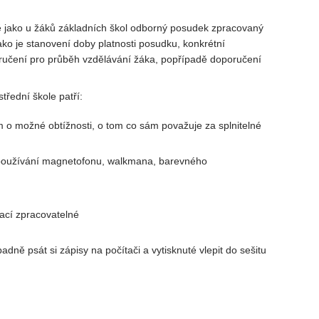
ně jako u žáků základních škol odborný posudek zpracovaný
ko je stanovení doby platnosti posudku, konkrétní
oručení pro průběh vzdělávání žáka, popřípadě doporučení
střední škole patří:
em o možné obtížnosti, o tom co sám považuje za splnitelné
 používání magnetofonu, walkmana, barevného
mací zpracovatelné
ně psát si zápisy na počítači a vytisknuté vlepit do sešitu