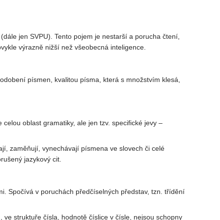
 (dále jen SVPU). Tento pojem je nestarší a porucha čtení,
bvykle výrazně nižší než všeobecná inteligence.
odobení písmen, kvalitou písma, která s množstvím klesá,
elou oblast gramatiky, ale jen tzv. specifické jevy –
ávají, zaměňují, vynechávají písmena ve slovech či celé
rušený jazykový cit.
i. Spočívá v poruchách předčíselných představ, tzn. třídění
, ve struktuře čísla, hodnotě číslice v čísle, nejsou schopny