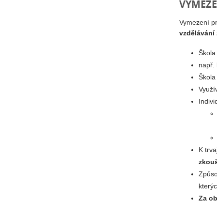
VYMEZE
Vymezení pr
vzdělávání
Škola
např. 
Škola
Využí
Indiv
K trva
zkouš
Způso
který
Za ob