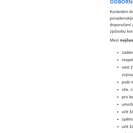
ODBORNÝ
Konkrétní d
poradenským
doporučení 
způsobu kon
Mezi
nejčas
zadáv
respe
vést 
zvýra
psát n
vše, 
pro le
umožn
učit ž
zpětn
učit 