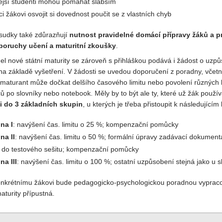
ější studenti mohou pomáhat slabším
 žákovi osvojit si dovednost poučit se z vlastních chyb
udky také zdůrazňují
nutnost pravidelné domácí přípravy žáků a 
poruchy učení a maturitní zkoušky
.
del nové státní maturity se zároveň s přihláškou podává i žádost o uz
a základě vyšetření. V žádosti se uvedou doporučení z poradny, včetn
maturant může dočkat delšího časového limitu nebo povolení různých
 po slovníky nebo notebook. Měly by to být ale ty, které už žák použí
i do 3 základních skupin
, u kterých je třeba přistoupit k následujíc
na I
: navýšení čas. limitu o 25 %; kompenzační pomůcky
na II
: navýšení čas. limitu o 50 %; formální úpravy zadávací dokumen
 do testového sešitu; kompenzační pomůcky
na III
: navýšení čas. limitu o 100 %; ostatní uzpůsobení stejná jako u s
krétnímu žákovi bude pedagogicko-psychologickou poradnou vypraco
aturity přípustná.