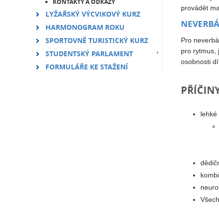
KONTAKTY A ODKAZY
provádět mat
LYŽAŘSKÝ VÝCVIKOVÝ KURZ
NEVERBÁ
HARMONOGRAM ROKU
SPORTOVNĚ TURISTICKÝ KURZ
Pro neverbál
pro rytmus, 
STUDENTSKÝ PARLAMENT
osobnosti dí
FORMULÁŘE KE STAŽENÍ
PŘÍČIN
lehké
dědič
kombi
neuro
Všech