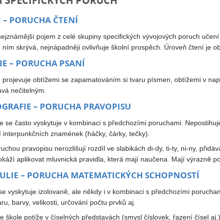
 SPECIFICKÝCH PORUCH
E – PORUCHA ČTENÍ
nejznámější pojem z celé skupiny specifických vývojových poruch učení
 ním skrývá, nejnápadněji ovlivňuje školní prospěch. Úroveň čtení je o
IE – PORUCHA PSANÍ
e projevuje obtížemi se zapamatováním si tvaru písmen, obtížemi v nap
ává nečitelným.
GRAFIE – PORUCHA PRAVOPISU
e se často vyskytuje v kombinaci s předchozími poruchami. Nepostihuje c
 interpunkčních znamének (háčky, čárky, tečky).
ruchou pravopisu nerozlišují rozdíl ve slabikách di-dy, ti-ty, ni-ny, přid
okáží aplikovat mluvnická pravidla, která mají naučena. Mají výrazně po
ULIE – PORUCHA MATEMATICKÝCH SCHOPNOSTÍ
se vyskytuje izolovaně, ale někdy i v kombinaci s předchozími porucham
ru, barvy, velikosti, určování počtu prvků aj.
ve škole potíže v číselných představách (smysl číslovek, řazení čísel aj.)