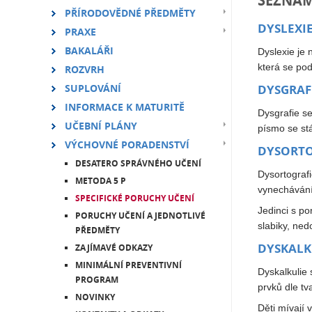
SEZNAM
PŘÍRODOVĚDNÉ PŘEDMĚTY
DYSLEXI
PRAXE
BAKALÁŘI
Dyslexie je 
která se pod
ROZVRH
SUPLOVÁNÍ
DYSGRAF
INFORMACE K MATURITĚ
Dysgrafie s
UČEBNÍ PLÁNY
písmo se st
VÝCHOVNÉ PORADENSTVÍ
DYSORTO
DESATERO SPRÁVNÉHO UČENÍ
Dysortografi
METODA 5 P
vynechávání
SPECIFICKÉ PORUCHY UČENÍ
Jedinci s po
PORUCHY UČENÍ A JEDNOTLIVÉ
slabiky, ned
PŘEDMĚTY
DYSKALK
ZAJÍMAVÉ ODKAZY
MINIMÁLNÍ PREVENTIVNÍ
Dyskalkulie 
PROGRAM
prvků dle tva
NOVINKY
Děti mívají 