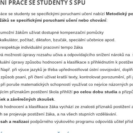
NÍ PRÁCE SE STUDENTY S SPU
áce se studenty se specifickými poruchami učení nabízí
Metodický po
 žáků se specifickými poruchami učení nebo chování
:
 umožní žákům užívat dostupné kompenzační pomůcky
kalkulátor, počítač, diktafon, bzučák, speciální učebnice apod.
 respektuje individuální pracovní tempo žáka
vá možnosti úpravy rozsahu učiva a odpovídajícího snížení nároků na 
iduální úpravy způsobu hodnocení a klasifikace s přihlédnutím k postiže
Např. při výuce jazyků je třeba upřednostňovat ústní osvojování, doplňo
způsob psaní, při čtení užívat kratší texty, kontrolovat porozumění, při
při poruše matematických schopností využívat co nejvíce názorných 
jícím příznakům postižení škola přihlíží
po celou dobu studia
a přizp
ek a závěrečných zkoušek
.
b hodnocení a klasifikace žáka vychází ze znalosti příznaků postižení
ch se projevuje postižení žáka, a na všech stupních vzdělávání.
sah a realizaci
podpůrného výukového programu odpovídá učitel přís