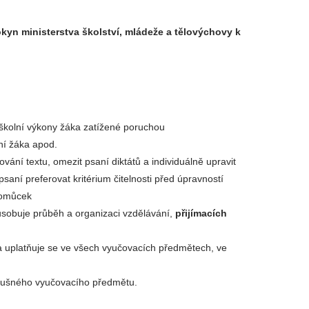
kyn ministerstva školství, mládeže a tělovýchovy k
školní výkony žáka zatížené poruchou
ní žáka apod.
vání textu, omezit psaní diktátů a individuálně upravit
 psaní preferovat kritérium čitelnosti před úpravností
pomůcek
ůsobuje průběh a organizaci vzdělávání,
přijímacích
 a uplatňuje se ve všech vyučovacích předmětech, ve
lušného vyučovacího předmětu.