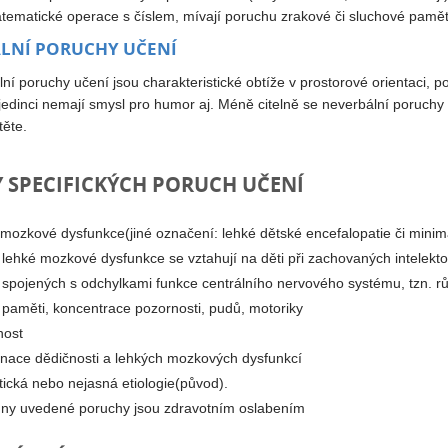
ematické operace s číslem, mívají poruchu zrakové či sluchové paměti 
LNÍ PORUCHY UČENÍ
ní poruchy učení jsou charakteristické obtíže v prostorové orientaci, po
jedinci nemají smysl pro humor aj. Méně citelně se neverbální poruchy 
těte.
Y SPECIFICKÝCH PORUCH UČENÍ
 mozkové dysfunkce(jiné označení: lehké dětské encefalopatie či mini
lehké mozkové dysfunkce se vztahují na děti při zachovaných intelekt
spojených s odchylkami funkce centrálního nervového systému, tzn. rů
paměti, koncentrace pozornosti, pudů, motoriky
nost
nace dědičnosti a lehkých mozkových dysfunkcí
tická nebo nejasná etiologie(původ).
ny uvedené poruchy jsou zdravotním oslabením