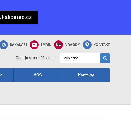
kaliberec.cz
BAKALÁŘI
EMAIL
NÁVODY
KONTAKT
Dnes je sobota 08. srpen
t
VOŠ
Kontakty