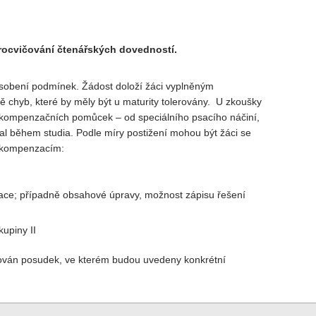
procvičování čtenářských dovedností.
působení podmínek. Žádost doloží žáci vyplněným
ě chyb, které by měly být u maturity tolerovány. U zkoušky
 kompenzačních pomůcek – od speciálního psacího náčiní,
val během studia. Podle míry postižení mohou být žáci se
ím kompenzacím:
tace; případně obsahové úpravy, možnost zápisu řešení
kupiny II
ván posudek, ve kterém budou uvedeny konkrétní