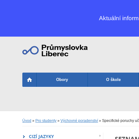
Aktuální infor
Obory
O škole
Úvod
»
Pro studenty
»
Výchovné poradenství
» Specifické poruchy uč
CIZÍ JAZYKY