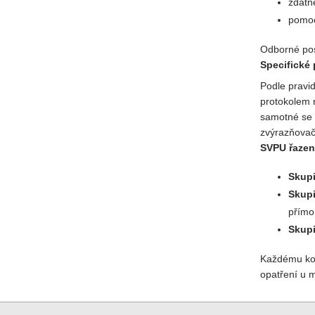
zdatn
pomoci
Odborné pos
Specifické 
Podle pravi
protokolem n
samotné se 
zvýrazňovačů
SVPU řazen
Skupi
Skupi
přímo
Skupi
Každému kon
opatření u m