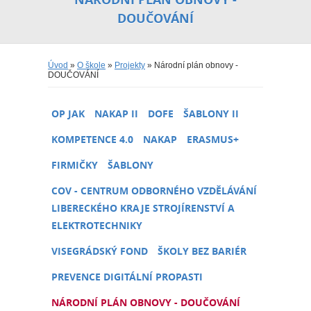
DOUČOVÁNÍ
Úvod
»
O škole
»
Projekty
» Národní plán obnovy -
DOUČOVÁNÍ
OP JAK
NAKAP II
DOFE
ŠABLONY II
KOMPETENCE 4.0
NAKAP
ERASMUS+
FIRMIČKY
ŠABLONY
COV - CENTRUM ODBORNÉHO VZDĚLÁVÁNÍ
LIBERECKÉHO KRAJE STROJÍRENSTVÍ A
ELEKTROTECHNIKY
VISEGRÁDSKÝ FOND
ŠKOLY BEZ BARIÉR
PREVENCE DIGITÁLNÍ PROPASTI
NÁRODNÍ PLÁN OBNOVY - DOUČOVÁNÍ