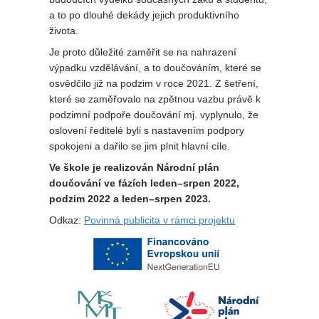
a to po dlouhé dekády jejich produktivního
života.
Je proto důležité zaměřit se na nahrazení
výpadku vzdělávání, a to doučováním, které se
osvědčilo již na podzim v roce 2021. Z šetření,
které se zaměřovalo na zpětnou vazbu právě k
podzimní podpoře doučování mj. vyplynulo, že
oslovení ředitelé byli s nastavením podpory
spokojeni a dařilo se jim plnit hlavní cíle.
Ve škole je realizován Národní plán
doučování ve fázích leden–srpen 2022,
podzim 2022 a leden–srpen 2023.
Odkaz:
Povinná publicita v rámci projektu