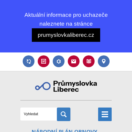
Aktuální informace pro uchazeče
naleznete na stránce
prumyslovkaliberec.cz
NÁRODNÍ PLÁN OBNOVY -