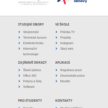
STUDIJNÍ OBORY
VE ŠKOLE
Strojírenství
Průmka TV
Technické lyceum
Projekty
Elektrotechnika
Instagram
Informační
Starý web
technologie
ZAJÍMAVÉ ODKAZY
APLIKACE
Školní jídelna
Registrace praxí
Office 365
Dlouhodobé práce
Pokyny a řády
Moodle
Software
PRO STUDENTY
KONTAKTY