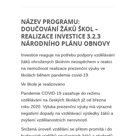
NÁZEV PROGRAMU:
DOUČOVÁNÍ ŽÁKŮ ŠKOL –
REALIZACE INVESTICE 3.2.3
NÁRODNÍHO PLÁNU OBNOVY
Investice reaguje na potřebu podpory vzdělávání
žáků ohrožených školním neúspěchem v reakci
na nemožnost realizace prezenční výuky ve
školách během pandemie covid-19.
Ve škole je realizováno
Pandemie COVID-19 zasahuje do režimu
vzdělávání na českých školách již od března
roku 2020. Výluka prezenční výuky má výrazné
negativní dopady na vzdělávací výsledky žáků a
zvýšení vzdělanostních nerovností.
Snížená úroveň vzdělání se přitom promítá i do
budoucích výdělků současných žáků a studentů,