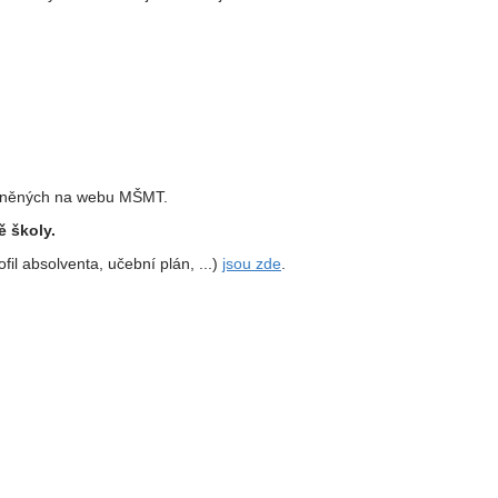
řejněných na webu MŠMT.
ě školy.
il absolventa, učební plán, ...)
jsou zde
.