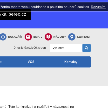
ížením tohoto webu souhlasíte s použitím souborů cookies.
Rozumím
kaliberec.cz
BAKALÁŘI
EMAIL
NÁVODY
KONTAKT
Dnes je čtvrtek 06. srpen
t
VOŠ
Kontakty
ů. Tyto konkretizují a rozšiřují v návaznosti na