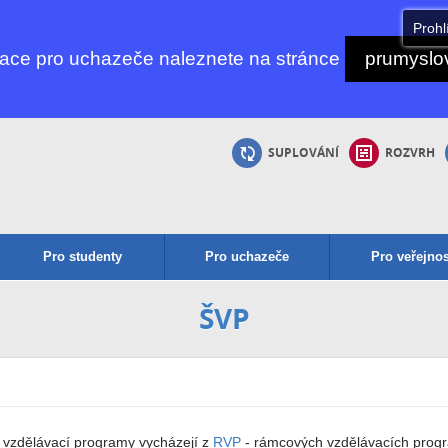
Prohl
mace pro uchazeče naleznete na stránce
prumyslov
SUPLOVÁNÍ
ROZVRH
Pro studenty
Pro uchazeče
Pro veřejnos
ŠVP
í vzdělávací programy vycházejí z
RVP
- rámcových vzdělávacích program