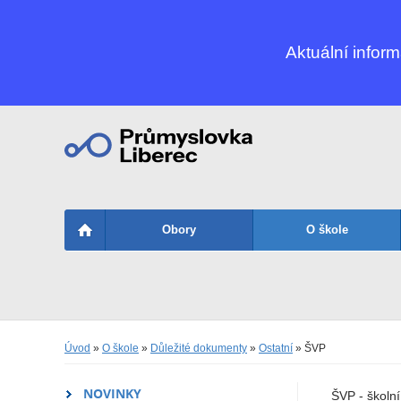
Aktuální infor
Obory
O škole
Úvod
»
O škole
»
Důležité dokumenty
»
Ostatní
» ŠVP
NOVINKY
ŠVP - školn