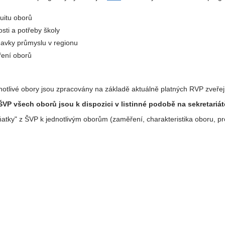
nuitu oborů
sti a potřeby školy
avky průmyslu v regionu
ení oborů
notlivé obory jsou zpracovány na základě aktuálně platných RVP zve
VP všech oborů jsou k dispozici v listinné podobě na sekretariát
atky" z ŠVP k jednotlivým oborům (zaměření, charakteristika oboru, prof