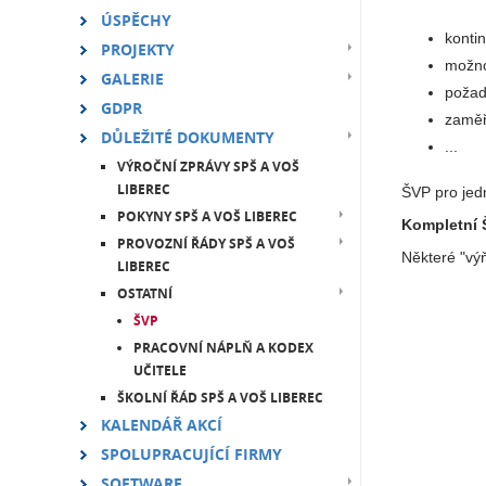
ÚSPĚCHY
konti
PROJEKTY
možno
GALERIE
požad
GDPR
zaměř
DŮLEŽITÉ DOKUMENTY
...
VÝROČNÍ ZPRÁVY SPŠ A VOŠ
LIBEREC
ŠVP pro jed
POKYNY SPŠ A VOŠ LIBEREC
Kompletní Š
PROVOZNÍ ŘÁDY SPŠ A VOŠ
Některé "výň
LIBEREC
OSTATNÍ
ŠVP
PRACOVNÍ NÁPLŇ A KODEX
UČITELE
ŠKOLNÍ ŘÁD SPŠ A VOŠ LIBEREC
KALENDÁŘ AKCÍ
SPOLUPRACUJÍCÍ FIRMY
SOFTWARE