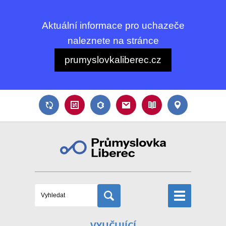
Aktuální informace pro uchazeče
naleznete na stránce
prumyslovkaliberec.cz
VYUČUJÍCÍ