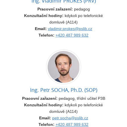
Ing. Vladimír PROKEŠ (PRV)
Pracovní zařazení:
pedagog
Konzultační hodiny:
kdykoli po telefonické
domluvě (A114)
Email:
vladimir.prokes@pslib.cz
Telefon:
+420 487 989 632
Ing. Petr SOCHA, Ph.D. (SOP)
Pracovní zařazení:
pedagog, třídní učitel P3B
Konzultační hodiny:
kdykoli po telefonické
domluvě (A114)
Email:
petr.socha@pslib.cz
Telefon:
+420 487 989 632