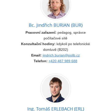
Bc. Jindřich BURIAN (BUR)
Pracovní zařazení:
pedagog, správce
počítačové sítě
Konzultační hodiny:
kdykoli po telefonické
domluvě (B202)
Email:
jindrich.burian@pslib.cz
Telefon:
+420 487 989 688
Ing. Tomáš ERLEBACH (ERL)