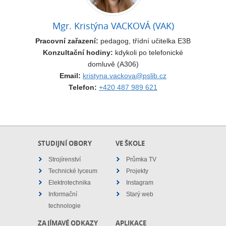
Mgr. Kristýna VACKOVÁ (VAK)
Pracovní zařazení:
pedagog, třídní učitelka E3B
Konzultační hodiny:
kdykoli po telefonické
domluvě (A306)
Email:
kristyna.vackova@pslib.cz
Telefon:
+420 487 989 621
STUDIJNÍ OBORY
VE ŠKOLE
Strojírenství
Průmka TV
Technické lyceum
Projekty
Elektrotechnika
Instagram
Informační
Starý web
technologie
ZAJÍMAVÉ ODKAZY
APLIKACE