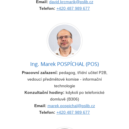
Email:
david.krcmarik@pslib.cz
Telefon:
+420 487 989 677
Ing. Marek POSPÍCHAL (POS)
Pracovní zařazení:
pedagog, třídní učitel P2B,
vedoucí předmětové komise - informační
technologie
Konzultační hodiny:
kdykoli po telefonické
domluvě (B306)
Email:
marek.pospichal@pslib.cz
Telefon:
+420 487 989 677