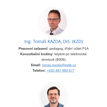
Ing. Tomáš KAZDA, DiS. (KZD)
Pracovní zařazení:
pedagog, třídní učitel P1A
Konzultační hodiny:
kdykoli po telefonické
domluvě (B306)
Email:
tomas.kazda@pslib.cz
Telefon:
+420 487 989 677