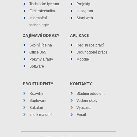
Technické lyceum
Projekty
Elektrotechnika
Instagram
Informační
Starý web
technologie
ZAJÍMAVÉ ODKAZY
APLIKACE
Školní jídelna
Registrace praxí
Office 365
Dlouhodobé práce
Pokyny a řády
Moodle
Software
PRO STUDENTY
KONTAKTY
Rozvrhy
Studijní oddělení
Suplování
Vedení školy
Bakaláři
Vyučující
Info k maturitě
Email