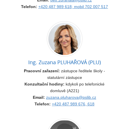
Email:
petr.zdrahala@pslib.cz
Telefon:
+420 487 989 618; mobil 702 007 517
Ing. Zuzana PLUHAŘOVÁ (PLU)
Pracovní zařazení:
zástupce ředitele školy -
statutární zástupce
Konzultační hodiny:
kdykoli po telefonické
domluvě (A221)
Email:
zuzana.pluharova@pslib.cz
Telefon:
+420 487 989 676, 618