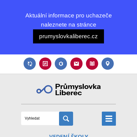
Aktuální informace pro uchazeče
naleznete na stránce
prumyslovkaliberec.cz
VEDENÍ ŠKOLY