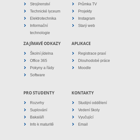
Strojírenství
Průmka TV
Technické lyceum
Projekty
Elektrotechnika
Instagram
Informační
Starý web
technologie
ZAJÍMAVÉ ODKAZY
APLIKACE
Školní jídelna
Registrace praxí
Office 365
Dlouhodobé práce
Pokyny a řády
Moodle
Software
PRO STUDENTY
KONTAKTY
Rozvrhy
Studijní oddělení
Suplování
Vedení školy
Bakaláři
Vyučující
Info k maturitě
Email