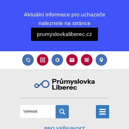
Aktuální informace pro uchazeče
naleznete na stránce
prumyslovkaliberec.cz
PRO VEŘEJNOST