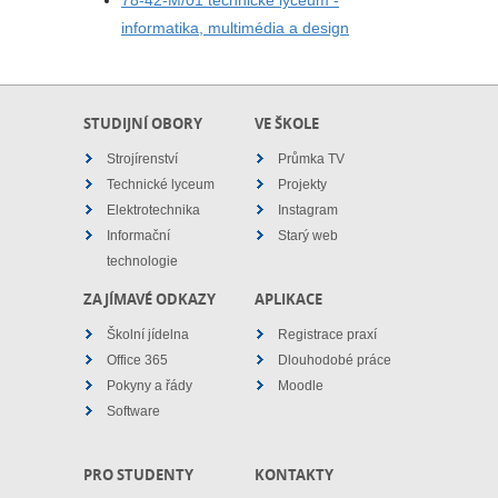
78-42-M/01 technické lyceum -
informatika, multimédia a design
STUDIJNÍ OBORY
VE ŠKOLE
Strojírenství
Průmka TV
Technické lyceum
Projekty
Elektrotechnika
Instagram
Informační
Starý web
technologie
ZAJÍMAVÉ ODKAZY
APLIKACE
Školní jídelna
Registrace praxí
Office 365
Dlouhodobé práce
Pokyny a řády
Moodle
Software
PRO STUDENTY
KONTAKTY