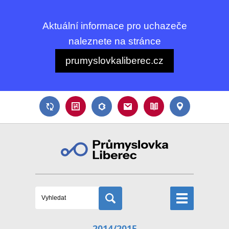
Aktuální informace pro uchazeče
naleznete na stránce
prumyslovkaliberec.cz
2014/2015