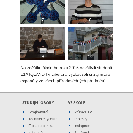
7
8
9
10
Na začátku školního roku 2015 navštívili studenti
E1A IQLANDII v Liberci a vyzkoušeli si zajímavé
exponáty ze všech přírodovědných předmětů.
STUDIJNÍ OBORY
VE ŠKOLE
Strojírenství
Průmka TV
Technické lyceum
Projekty
Elektrotechnika
Instagram
Informační
Starý web