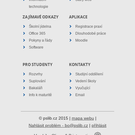
technologie
ZAJÍMAVÉ ODKAZY
APLIKACE
Školní jídelna
Registrace praxí
Office 365
Dlouhodobé práce
Pokyny a řády
Moodle
Software
PRO STUDENTY
KONTAKTY
Rozvrhy
Studijní oddělení
Suplování
Vedení školy
Bakaláři
Vyučující
Info k maturitě
Email
© pslib.cz 2015 |
mapa webu
|
Nahlásit problém - bo@pslib.cz
|
přihlásit