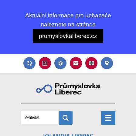
Aktuální informace pro uchazeče
naleznete na stránce
prumyslovkaliberec.cz
IQLANDIA LIBEREC