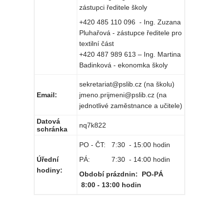
zástupci ředitele školy
+420 485 110 096 - Ing. Zuzana
Pluhařová - zástupce ředitele pro
textilní část
+420 487 989 613 – Ing. Martina
Badinková - ekonomka školy
sekretariat@pslib.cz (na školu)
Email:
jmeno.prijmeni@pslib.cz (na
jednotlivé zaměstnance a učitele)
Datová
nq7k822
schránka
PO - ČT: 7:30 - 15:00 hodin
Úřední
PÁ: 7:30 - 14:00 hodin
hodiny:
Období prázdnin: PO-PÁ
8:00 - 13:00 hodin