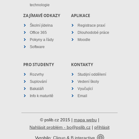
technologie
ZAJÍMAVÉ ODKAZY
APLIKACE
Školní jídelna
Registrace praxí
Office 365
Dlouhodobé práce
Pokyny a řády
Moodle
Software
PRO STUDENTY
KONTAKTY
Rozvrhy
Studijní oddělení
Suplování
Vedení školy
Bakaláři
Vyučující
Info k maturitě
Email
© pslib.cz 2015 |
mapa webu
|
Nahlásit problém - bo@pslib.cz
|
přihlásit
Vyrobilo:
Cliquo
&
B interactive