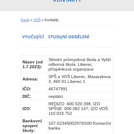
Úvod
»
VOŠ
» Kontakty
VYUČUJÍCÍ
STUDIJNÍ ODDĚLENÍ
Střední průmyslová škola a Vyšší
Název (od
odborná škola, Liberec,
1.7.2023):
příspěvková organizace
SPŠ a VOŠ Liberec, Masarykova
Adresa:
3, 460 01 Liberec 1
IČO:
46747991
DIČ:
neplátci
REDIZO: 600 020 398; IZO
IZO:
SPŠSE: 000 082 147; IZO VOŠ:
110 033 752
Bankovní
107-5234500297/0100 Komerční
spojení
banka
školy: