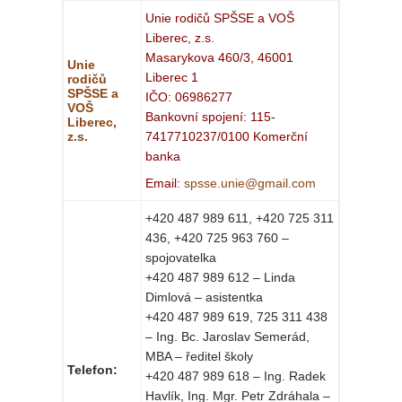
Unie rodičů SPŠSE a VOŠ
Liberec, z.s.
Masarykova 460/3, 46001
Unie
Liberec 1
rodičů
SPŠSE a
IČO: 06986277
VOŠ
Bankovní spojení: 115-
Liberec,
z.s.
7417710237/0100 Komerční
banka
Email:
spsse.unie@gmail.com
+420 487 989 611, +420 725 311
436, +420 725 963 760 –
spojovatelka
+420 487 989 612 – Linda
Dimlová – asistentka
+420 487 989 619, 725 311 438
– Ing. Bc. Jaroslav Semerád,
MBA – ředitel školy
Telefon:
+420 487 989 618 – Ing. Radek
Havlík, Ing. Mgr. Petr Zdráhala –