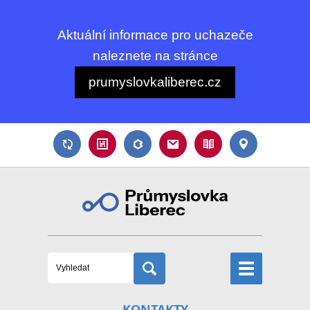
Aktuální informace pro uchazeče
naleznete na stránce
prumyslovkaliberec.cz
KONTAKTY