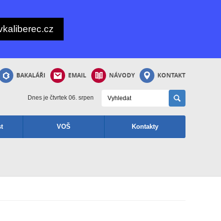
kaliberec.cz
BAKALÁŘI
EMAIL
NÁVODY
KONTAKT
Dnes je čtvrtek 06. srpen
t
VOŠ
Kontakty