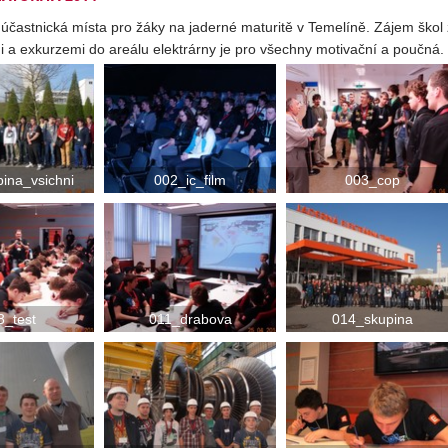
 účastnická místa pro žáky na jaderné maturitě v Temelíně. Zájem škol z 
 a exkurzemi do areálu elektrárny je pro všechny motivační a poučná
ina_vsichni
002_ic_film
003_cop
8_test
011_drabova
014_skupina