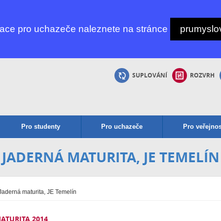
mace pro uchazeče naleznete na stránce
prumyslov
SUPLOVÁNÍ
ROZVRH
Pro studenty
Pro uchazeče
Pro veřejnos
JADERNÁ MATURITA, JE TEMELÍN
Jaderná maturita, JE Temelín
ATURITA 2014