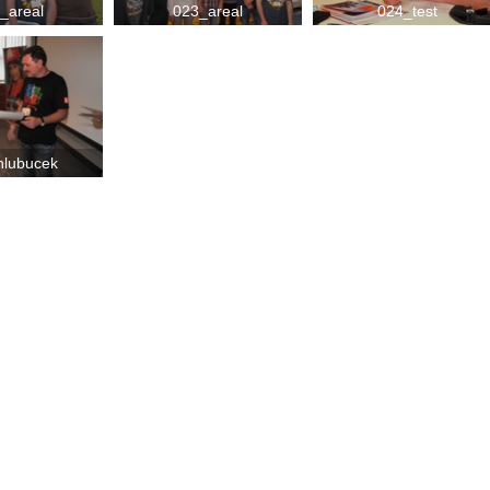
_areal
023_areal
024_test
hlubucek