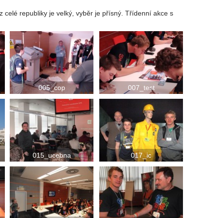
celé republiky je velký, vyběr je přísný. Třídenní akce s
.
005_cop
007_test
015_ucebna
017_ic