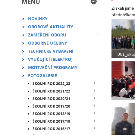
MENU
Získali jsme
přednáškami
NOVINKY
OBOROVÉ AKTUALITY
ZAMĚŘENÍ OBORU
ODBORNÉ UČEBNY
TECHNICKÉ VYBAVENÍ
001_skup
VYUČUJÍCÍ (ELEKTRO)
MOTIVAČNÍ PROGRAMY
FOTOGALERIE
ŠKOLNÍ ROK 2022_23
ŠKOLNÍ ROK 2021/22
00
ŠKOLNÍ ROK 2020/21
ŠKOLNÍ ROK 2019/20
ŠKOLNÍ ROK 2018/19
ŠKOLNÍ ROK 2017/18
ŠKOLNÍ ROK 2016/17