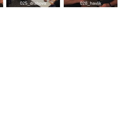
025_drabova
028_havlik