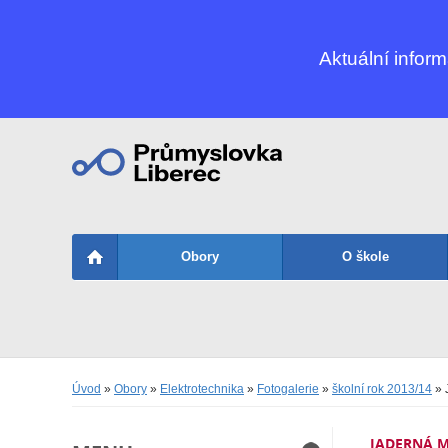
Aktuální infor
Obory
O škole
Úvod
»
Obory
»
Elektrotechnika
»
Fotogalerie
»
školní rok 2013/14
» 
JADERNÁ M