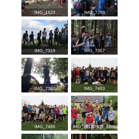
IMG_1529
IMG_7299
IMG_7319
IMG_7357
IMG_7360
IMG_7483
IMG_7485
IMG_20180905_120617