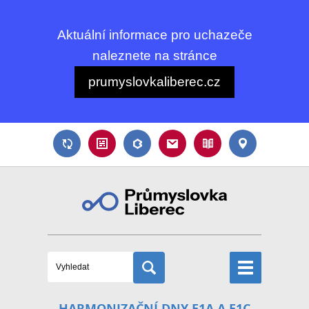
Aktuální informace pro uchazeče
naleznete na stránce
prumyslovkaliberec.cz
HARMONIZAČNÍ DNY E1A A E1C