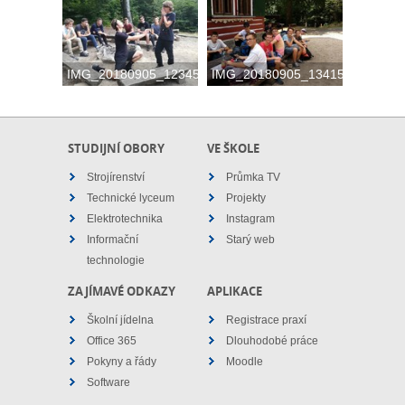
IMG_20180905_123457
IMG_20180905_134157
STUDIJNÍ OBORY
VE ŠKOLE
Strojírenství
Průmka TV
Technické lyceum
Projekty
Elektrotechnika
Instagram
Informační
Starý web
technologie
ZAJÍMAVÉ ODKAZY
APLIKACE
Školní jídelna
Registrace praxí
Office 365
Dlouhodobé práce
Pokyny a řády
Moodle
Software