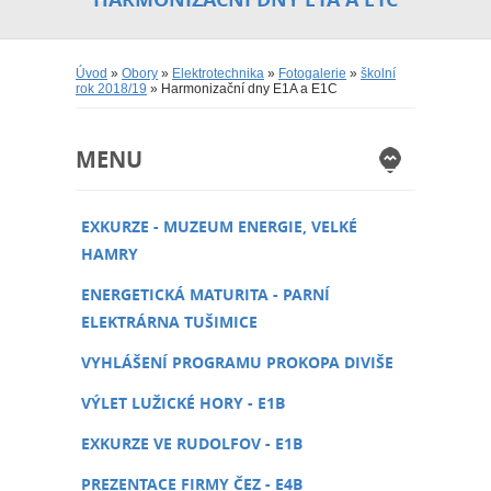
Úvod
»
Obory
»
Elektrotechnika
»
Fotogalerie
»
školní
rok 2018/19
» Harmonizační dny E1A a E1C
MENU
EXKURZE - MUZEUM ENERGIE, VELKÉ
HAMRY
ENERGETICKÁ MATURITA - PARNÍ
ELEKTRÁRNA TUŠIMICE
VYHLÁŠENÍ PROGRAMU PROKOPA DIVIŠE
VÝLET LUŽICKÉ HORY - E1B
EXKURZE VE RUDOLFOV - E1B
PREZENTACE FIRMY ČEZ - E4B