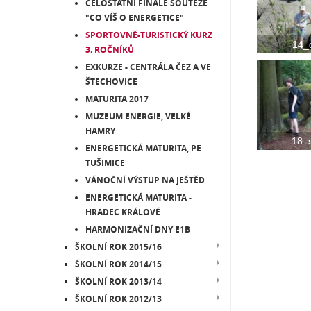
CELOSTÁTNÍ FINÁLE SOUTĚŽE
"CO VÍŠ O ENERGETICE"
SPORTOVNĚ-TURISTICKÝ KURZ
14_
3. ROČNÍKŮ
EXKURZE - CENTRÁLA ČEZ A VE
ŠTECHOVICE
MATURITA 2017
MUZEUM ENERGIE, VELKÉ
HAMRY
18_
ENERGETICKÁ MATURITA, PE
TUŠIMICE
VÁNOČNÍ VÝSTUP NA JEŠTĚD
ENERGETICKÁ MATURITA -
HRADEC KRÁLOVÉ
HARMONIZAČNÍ DNY E1B
ŠKOLNÍ ROK 2015/16
ŠKOLNÍ ROK 2014/15
ŠKOLNÍ ROK 2013/14
ŠKOLNÍ ROK 2012/13