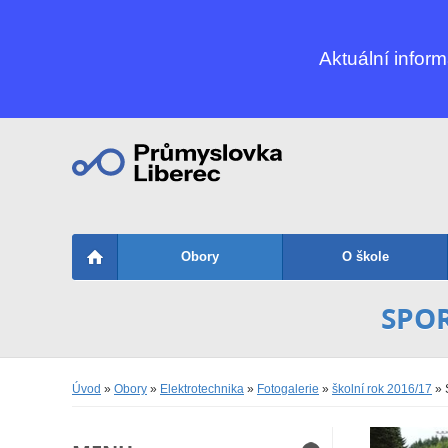
Aktuální infor
Obory
O škole
SPOR
Úvod
»
Obory
»
Elektrotechnika
»
Fotogalerie
»
školní rok 2016/17
» S