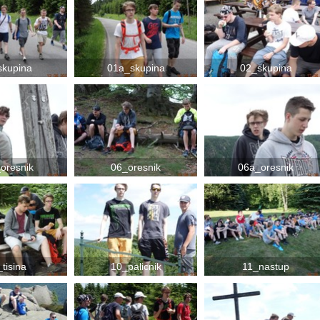
skupina
01a_skupina
02_skupina
oresnik
06_oresnik
06a_oresnik
tisina
10_palicnik
11_nastup