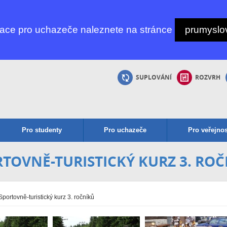
mace pro uchazeče naleznete na stránce
prumyslov
SUPLOVÁNÍ
ROZVRH
Pro studenty
Pro uchazeče
Pro veřejnos
TOVNĚ-TURISTICKÝ KURZ 3. RO
portovně-turistický kurz 3. ročníků