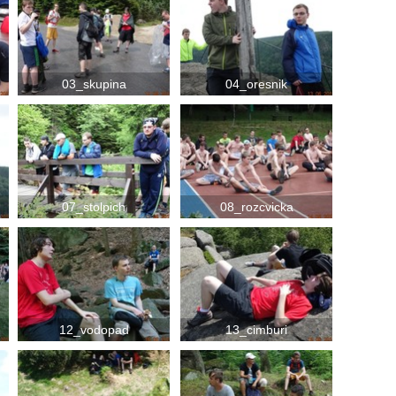
03_skupina
04_oresnik
07_stolpich
08_rozcvicka
12_vodopad
13_cimburi