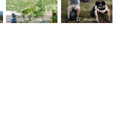
16a_jizera
17_skupina