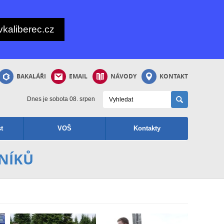
kaliberec.cz
BAKALÁŘI
EMAIL
NÁVODY
KONTAKT
Dnes je sobota 08. srpen
t
VOŠ
Kontakty
ČNÍKŮ