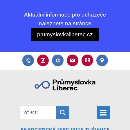
Aktuální informace pro uchazeče
naleznete na stránce
prumyslovkaliberec.cz
ENERGETICKÁ MATURITA TUŠIMICE