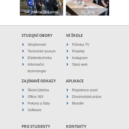
54_zelina_skupina
56_test
STUDIJNÍ OBORY
VE ŠKOLE
Strojírenství
Průmka TV
Technické lyceum
Projekty
Elektrotechnika
Instagram
Informační
Starý web
technologie
ZAJÍMAVÉ ODKAZY
APLIKACE
Školní jídelna
Registrace praxí
Office 365
Dlouhodobé práce
Pokyny a řády
Moodle
Software
PRO STUDENTY
KONTAKTY