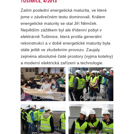
TUŠIMICE, 4/2013
Zatím poslední energetická maturita, ve které
jsme v závěrečném testu dominovali. Králem
energetické maturity se stal Jiří Němček.
Největším zážitkem byl ale třídenní pobyt v
elektrárně Tušimice, která prošla generální
rekonstrukcí a v době energetické maturity byla
stále ještě ve zkušebním provozu. Zaujaly
zejména absolutné čisté prostory (vyjma kotelny)
a moderní elektrická zařízení a technologie.
02_ucebna
04_skupina
07_skupina
12_skupina_nase