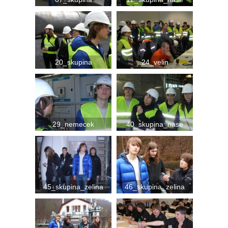
20_skupina
24_velin
29_nemecek
40_skupina_nase
45_skupina_zelina
46_skupina_zelina