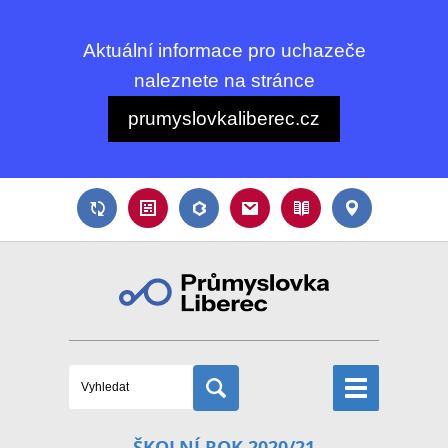
Aktuální informace pro uchazeče
naleznete na stránce
prumyslovkaliberec.cz
ŠKOLNÍ ROK 2020/21