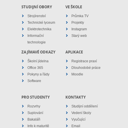
STUDIJNÍ OBORY
VE ŠKOLE
Strojírenství
Průmka TV
Technické lyceum
Projekty
Elektrotechnika
Instagram
Informační
Starý web
technologie
ZAJÍMAVÉ ODKAZY
APLIKACE
Školní jídelna
Registrace praxí
Office 365
Dlouhodobé práce
Pokyny a řády
Moodle
Software
PRO STUDENTY
KONTAKTY
Rozvrhy
Studijní oddělení
Suplování
Vedení školy
Bakaláři
Vyučující
Info k maturitě
Email