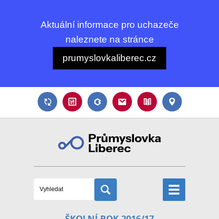
Aktuální informace pro uchazeče
naleznete na stránce
prumyslovkaliberec.cz
ŠKOLNÍ ROK 2016/17