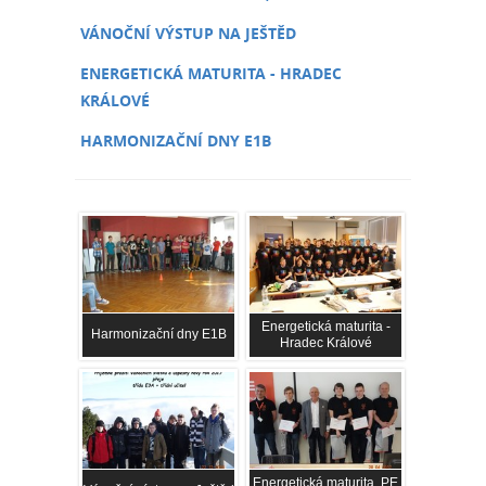
VÁNOČNÍ VÝSTUP NA JEŠTĚD
ENERGETICKÁ MATURITA - HRADEC
KRÁLOVÉ
HARMONIZAČNÍ DNY E1B
Energetická maturita -
Harmonizační dny E1B
Hradec Králové
Energetická maturita, PE