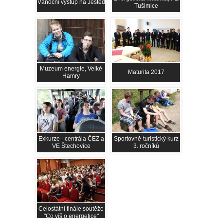
Vánoční výstup na Ještěd
Tušimice
Muzeum energie, Velké
Maturita 2017
Hamry
Exkurze - centrála ČEZ a
Sportovně-turistický kurz
VE Štechovice
3. ročníků
Celostátní finále soutěže
"Co víš o energetice"