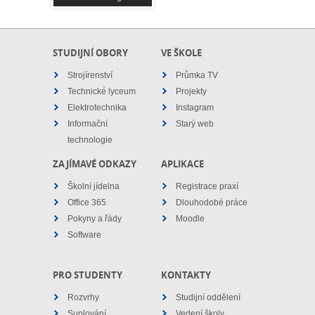
STUDIJNÍ OBORY
VE ŠKOLE
Strojírenství
Průmka TV
Technické lyceum
Projekty
Elektrotechnika
Instagram
Informační
Starý web
technologie
ZAJÍMAVÉ ODKAZY
APLIKACE
Školní jídelna
Registrace praxí
Office 365
Dlouhodobé práce
Pokyny a řády
Moodle
Software
PRO STUDENTY
KONTAKTY
Rozvrhy
Studijní oddělení
Suplování
Vedení školy