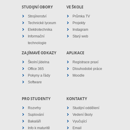
STUDIJNÍ OBORY
VE ŠKOLE
Strojírenství
Průmka TV
Technické lyceum
Projekty
Elektrotechnika
Instagram
Informační
Starý web
technologie
ZAJÍMAVÉ ODKAZY
APLIKACE
Školní jídelna
Registrace praxí
Office 365
Dlouhodobé práce
Pokyny a řády
Moodle
Software
PRO STUDENTY
KONTAKTY
Rozvrhy
Studijní oddělení
Suplování
Vedení školy
Bakaláři
Vyučující
Info k maturitě
Email