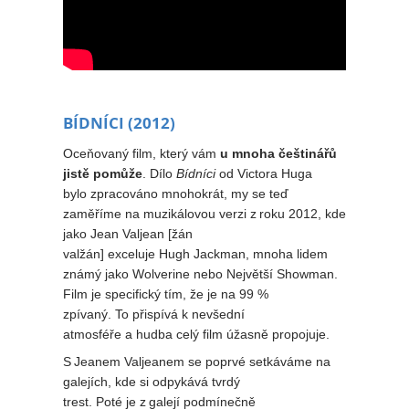
BÍDNÍCI (2012)
Oceňovaný film, který vám
u mnoha češtinářů
jistě pomůže
. Dílo
Bídníci
od Victora Huga
bylo zpracováno mnohokrát, my se teď
zaměříme na muzikálovou verzi z roku 2012, kde
jako Jean Valjean [žán
valžán] exceluje Hugh Jackman, mnoha lidem
známý jako Wolverine nebo Největší Showman.
Film je specifický tím, že je na 99 %
zpívaný. To přispívá k nevšední
atmosféře a hudba celý film úžasně propojuje.
S Jeanem Valjeanem se poprvé setkáváme na
galejích, kde si odpykává tvrdý
trest. Poté je z galejí podmínečně