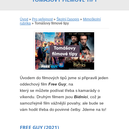
Úvod
»
Pro veřejnost
»
Školní časopis
»
Mimoškolní
rubrika
» Tomášovy filmové tipy
Úvodem do filmových tipů jsme si připravili jeden
oddechový film
Free Guy
, na
který se můžete podívat třeba s kamarády o
víkendu. Druhým filmem jsou
Bídníci
, což je
samozřejmě film vážnější povahy, ale bude se
vám hodit třeba do povinné četby. Jdeme na to!
FREE GUY (2021)