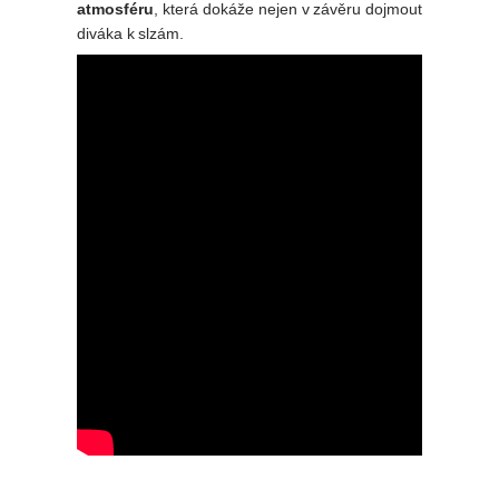
atmosféru
, která dokáže nejen v závěru dojmout
diváka k slzám.