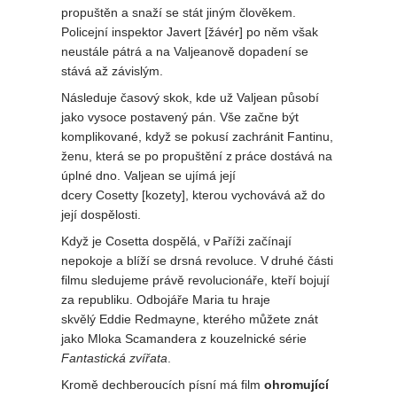
propuštěn a snaží se stát jiným člověkem.
Policejní inspektor Javert [žávér] po něm však
neustále pátrá a na Valjeanově dopadení se
stává až závislým.
Následuje časový skok, kde už Valjean působí
jako vysoce postavený pán. Vše začne být
komplikované, když se pokusí zachránit Fantinu,
ženu, která se po propuštění z práce dostává na
úplné dno. Valjean se ujímá její
dcery Cosetty [kozety], kterou vychovává až do
její dospělosti.
Když je Cosetta dospělá, v Paříži začínají
nepokoje a blíží se drsná revoluce. V druhé části
filmu sledujeme právě revolucionáře, kteří bojují
za republiku. Odbojáře Maria tu hraje
skvělý Eddie Redmayne, kterého můžete znát
jako Mloka Scamandera z kouzelnické série
Fantastická zvířata
.
Kromě dechberoucích písní má film
ohromující