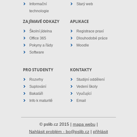
Informační
Starý web
technologie
ZAJÍMAVÉ ODKAZY
APLIKACE
Školní jídelna
Registrace praxí
Office 365
Dlouhodobé práce
Pokyny a řády
Moodle
Software
PRO STUDENTY
KONTAKTY
Rozvrhy
Studijní oddělení
Suplování
Vedení školy
Bakaláři
Vyučující
Info k maturitě
Email
© pslib.cz 2015 |
mapa webu
|
Nahlásit problém - bo@pslib.cz
|
přihlásit