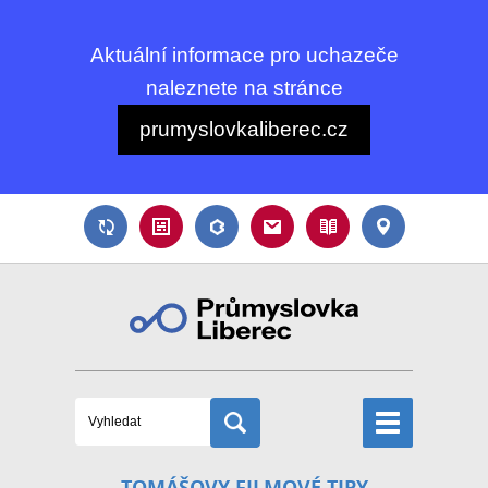
Aktuální informace pro uchazeče
naleznete na stránce
prumyslovkaliberec.cz
TOMÁŠOVY FILMOVÉ TIPY