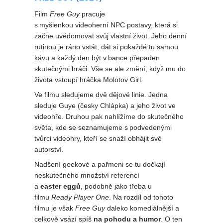
Film
Free Guy
pracuje
s myšlenkou videoherní NPC postavy, která si
začne uvědomovat svůj vlastní život. Jeho denní
rutinou je ráno vstát, dát si pokaždé tu samou
kávu a každý den být v bance přepaden
skutečnými hráči. Vše se ale změní, když mu do
života vstoupí hráčka Molotov Girl.
Ve filmu sledujeme dvě dějové linie. Jedna
sleduje Guye (česky Chlápka) a jeho život ve
videohře. Druhou pak nahlížíme do skutečného
světa, kde se seznamujeme s podvedenými
tvůrci videohry, kteří se snaží obhájit své
autorství.
Nadšení geekové a pařmeni se tu dočkají
neskutečného množství referencí
a
easter eggů
, podobně jako třeba u
filmu
Ready Player One
. Na rozdíl od tohoto
filmu je však
Free Guy
daleko komediálnější a
celkově vsází spíš
na pohodu a humor
. O ten