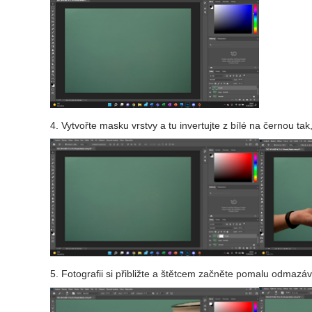
4. Vytvořte masku vrstvy a tu invertujte z bílé na černou ta
5. Fotografii si přibližte a štětcem začněte pomalu odmazá