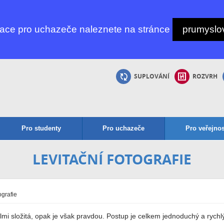
mace pro uchazeče naleznete na stránce
prumyslov
SUPLOVÁNÍ
ROZVRH
Pro studenty
Pro uchazeče
Pro veřejnos
LEVITAČNÍ FOTOGRAFIE
ografie
lmi složitá, opak je však pravdou. Postup je celkem jednoduchý a rychl