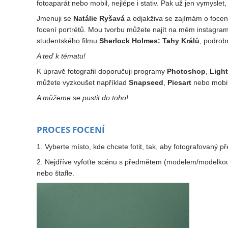
fotoaparát nebo mobil, nejlépe i stativ. Pak už jen vymyslet, 
Jmenuji se
Natálie Ryšavá
a odjakživa se zajímám o focení.
focení portrétů. Mou tvorbu můžete najít na mém instagr
studentského filmu
Sherlock Holmes: Tahy Králů
, podrob
A teď k tématu!
K úpravě fotografií doporučuji programy
Photoshop
,
Ligh
můžete vyzkoušet například
Snapseed
,
Picsart
nebo mobil
A můžeme se pustit do toho!
PROCES FOCENÍ
1. Vyberte místo, kde chcete fotit, tak, aby fotografovan
2. Nejdříve vyfoťte scénu s předmětem (modelem/modelkou). 
nebo štafle.