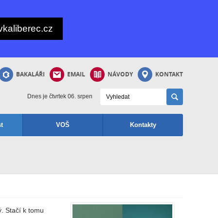
kaliberec.cz
BAKALÁŘI
EMAIL
NÁVODY
KONTAKT
Dnes je čtvrtek 06. srpen
t
VOŠ
Kontakty
ý. Stačí k tomu