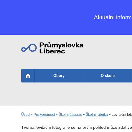
Aktuální infor
Obory
O škole
Úvod
»
Pro veřejnost
»
Školní časopis
»
Školní rubrika
» Levitační fot
Tvorba levitační fotografie se na první pohled může zdát ve