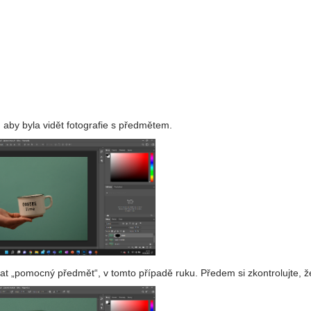
k, aby byla vidět fotografie s předmětem.
vat „pomocný předmět“, v tomto případě ruku. Předem si zkontrolujte, ž