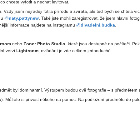
co chcete vyfotit a nechat levitovat.
 Vždy jsem nejraději fotila přírodu a zvířata, ale teď bych se chtěla víc
amu
@naty.pattynew
. Také jste mohli zaregistrovat, že jsem hlavní foto
nější informace najdete na instagramu
@divadelni.budka
.
troom
nebo
Zoner Photo Studio
, které jsou dostupné na počítači. Po
ní verzi
Lightroom
, ovládání je zde celkem jednoduché.
ý předmět byl dominantní. Výstupem budou dvě fotografie – s předmětem
Můžete si přivést někoho na pomoc. Na podložení předmětu do polohy, v 