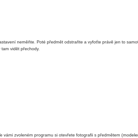
nastavení neměňte. Poté předmět odstraňte a vyfoťte právě jen to samotn
y tam vidět přechody.
Ve vámi zvoleném programu si otevřete fotografii s předmětem (model