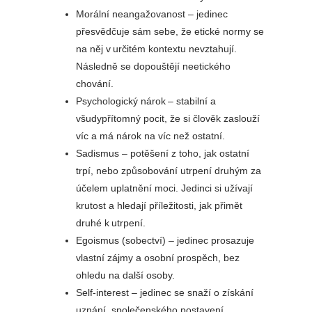
Morální neangažovanost – jedinec
přesvědčuje sám sebe, že etické normy se
na něj v určitém kontextu nevztahují.
Následně se dopouštějí neetického
chování.
Psychologický nárok – stabilní a
všudypřítomný pocit, že si člověk zaslouží
víc a má nárok na víc než ostatní.
Sadismus – potěšení z toho, jak ostatní
trpí, nebo způsobování utrpení druhým za
účelem uplatnění moci. Jedinci si užívají
krutost a hledají příležitosti, jak přimět
druhé k utrpení.
Egoismus (sobectví) – jedinec prosazuje
vlastní zájmy a osobní prospěch, bez
ohledu na další osoby.
Self-interest – jedinec se snaží o získání
uznání, společenského postavení,