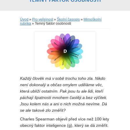
Úvod
»
Pro veřejnost
»
Školní časopis
»
Mimoškolní
rubrika
» Temný faktor osobnosti
Každý člověk má v sobě trochu toho zla. Nikdo
není dokonalý a občas omylem uděláme věc,
která ublíží ostatním. Pak jsou tu ale lidi, kteří
páchají špatnosti mnohem častěji a bez výčitek.
Jsou kolem nás a ani o nich možná nevíme. Dá
se ale takové zlo změřit?
Charles Spearman objevil před více než 100 lety
obecný faktor inteligence (g), který se dá změřit.