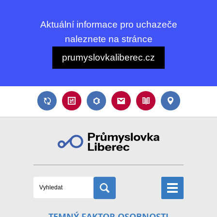
Aktuální informace pro uchazeče
naleznete na stránce
prumyslovkaliberec.cz
TEMNÝ FAKTOR OSOBNOSTI