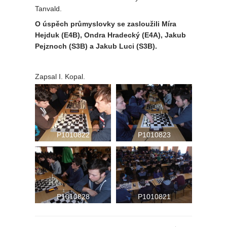
Tanvald.
O úspěch průmyslovky se zasloužili Míra
Hejduk (E4B), Ondra Hradecký (E4A), Jakub
Pejznoch (S3B) a Jakub Luci (S3B).
Zapsal I. Kopal.
P1010822
P1010823
P1010828
P1010821