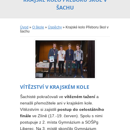
ŠACHU
Úvod
»
O škole
»
Úspěchy
» Krajské kolo Přeboru škol v
šachu
VÍTĚZSTVÍ V KRAJSKÉM KOLE
Šachisté pokračovali ve
vítězném tažení
a
nenašli přemožitele ani v krajském kole.
Vítězstvím si zajistili
postup do celostátního
finále
ve Zlíně (17.-19. červen). Spolu s nimi
postupuje z 2. místa Gymnázium a SOŠPg
Liberec. Na 3. místě skončilo Gymnázium