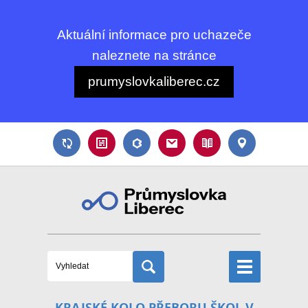
Aktuální informace pro uchazeče
naleznete na stránce
prumyslovkaliberec.cz
KRAJSKÉ KOLO PŘEBORU ŠKOL V