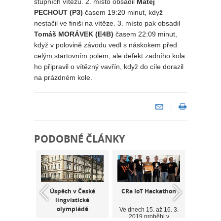
stupních vítězů. 2. místo obsadil
Matěj
PECHOUT (P3)
časem 19:20 minut, když
nestačil ve finiši na vítěze. 3. místo pak obsadil
Tomáš MORÁVEK (E4B)
časem 22:09 minut,
když v polovině závodu vedl s náskokem před
celým startovním polem, ale defekt zadního kola
ho připravil o vítězný vavřín, když do cíle dorazil
na prázdném kole.
PODOBNÉ ČLÁNKY
STROJAŘŮ
Úspěch v České
CRa IoT Hackathon
3. míst
TÁTNÍM
lingvistické
florba
ROČNÍKU
olympiádě
Ve dnech 15. až 16. 3.
2019 proběhl v
Č
Dobrý de