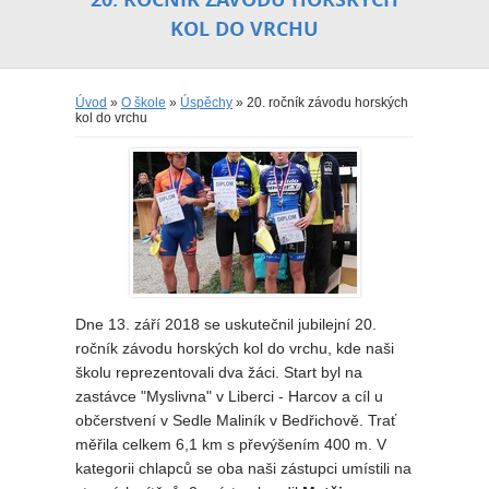
KOL DO VRCHU
Úvod
»
O škole
»
Úspěchy
» 20. ročník závodu horských
kol do vrchu
Dne 13. září 2018 se uskutečnil jubilejní 20.
ročník závodu horských kol do vrchu, kde naši
školu reprezentovali dva žáci. Start byl na
zastávce "Myslivna" v Liberci - Harcov a cíl u
občerstvení v Sedle Maliník v Bedřichově. Trať
měřila celkem 6,1 km s převýšením 400 m. V
kategorii chlapců se oba naši zástupci umístili na