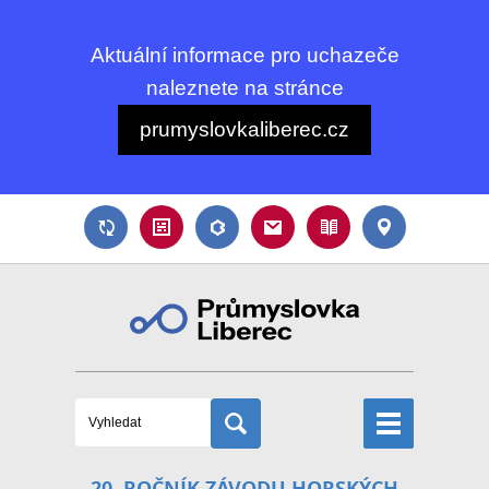
Aktuální informace pro uchazeče
naleznete na stránce
prumyslovkaliberec.cz
20. ROČNÍK ZÁVODU HORSKÝCH