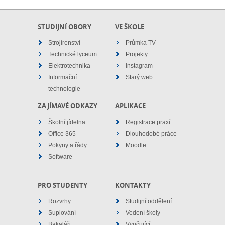
prostorech libereckého
22.3.
Dne 15. 1. 2020 se dva
podnikatelského
uskuteč
naši studenti Daniel
istorie se
inkubátoru Lipo.ink...
chlapců 
Nýdrle a Martin Vrba
a naši
rámci Su
STUDIJNÍ OBORY
VE ŠKOLE
zúčastnili
 Ondřej
2023. Tur
regionáln&iac...
in Okurka
Strojírenství
Průmka TV
 dok&a...
Technické lyceum
Projekty
Elektrotechnika
Instagram
Informační
Starý web
technologie
ZAJÍMAVÉ ODKAZY
APLIKACE
Školní jídelna
Registrace praxí
Office 365
Dlouhodobé práce
Pokyny a řády
Moodle
Software
PRO STUDENTY
KONTAKTY
Rozvrhy
Studijní oddělení
Suplování
Vedení školy
Bakaláři
Vyučující