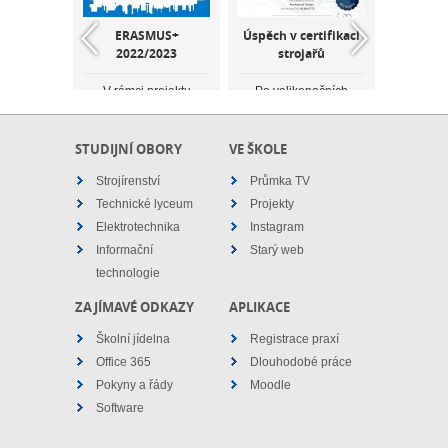
a turnaj
ERASMUS+
Úspěch v certifikaci
Noc vědc
 v sálové
2022/2023
strojařů
10
0. ročník
V rámci projektu
Po velikonočních
Tajems
Erasmus+ získala
svátcích bylo
elektric
dne 12.
škola Akreditaci na
odstartováno první kolo
chytré
 2022 se
projektové období
online certifikace
také text
tradiční
2021-2027 na realizaci
programu Solidworks.
to jsou ná
STUDIJNÍ OBORY
VE ŠKOLE
olventů
odborných za...
Společné testování
kte
ané. Hrají
pro...
slo...
Strojírenství
Průmka TV
Technické lyceum
Projekty
Elektrotechnika
Instagram
Informační
Starý web
technologie
ZAJÍMAVÉ ODKAZY
APLIKACE
Školní jídelna
Registrace praxí
Office 365
Dlouhodobé práce
Pokyny a řády
Moodle
Software