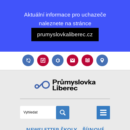
Aktuální informace pro uchazeče
naleznete na stránce
prumyslovkaliberec.cz
NEWSLETTER ŠKOLY – ŘÍJNOVÉ