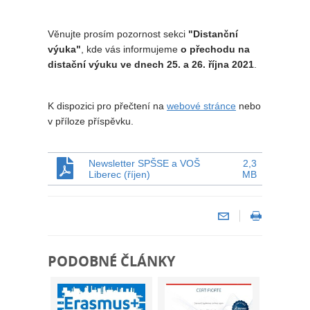
Věnujte prosím pozornost sekci
"Distanční
výuka"
, kde vás informujeme
o přechodu na
distační výuku ve dnech 25. a 26. října 2021
.
K dispozici pro přečtení na
webové stránce
nebo
v příloze příspěvku.
Newsletter SPŠSE a VOŠ
2,3
Liberec (říjen)
MB
PODOBNÉ ČLÁNKY