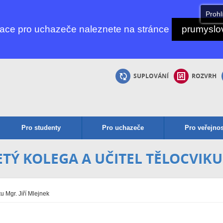
Prohl
mace pro uchazeče naleznete na stránce
prumyslov
SUPLOVÁNÍ
ROZVRH
Pro studenty
Pro uchazeče
Pro veřejnos
Ý KOLEGA A UČITEL TĚLOCVIKU 
u Mgr. Jiří Mlejnek