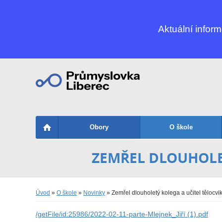
Aktuální infor
Obory
O škole
ZEMŘEL DLOUHOLET
Úvod
»
O škole
»
Novinky
» Zemřel dlouholetý kolega a učitel tělocvik
/getFile/id:25986/2022-02-11-parte-Mlejnek_Jiří (1).pdf