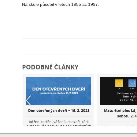
Na škole působil v letech 1955 až 1997.
PODOBNÉ ČLÁNKY
bsolventů
Den otevřených dveří – 16. 2. 2023
Maturitní ples L4,
sobotu 2. 4
Vážení rodiče, vážení uchazeči, rádi
bychom vás pozvali na den otevřených
al tradiční
Tímto vás srdečně 
dveří SPŠSE a VOŠ Liberec, který se
opané. Byl
letošní průmkařský 
u...
e konal s...
zazáří studenti třídy