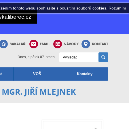
ížením tohoto webu souhlasíte s použitím souborů cookies.
Rozumím
kaliberec.cz
BAKALÁŘI
EMAIL
NÁVODY
KONTAKT
Dnes je pátek 07. srpen
t
VOŠ
Kontakty
MGR. JIŘÍ MLEJNEK