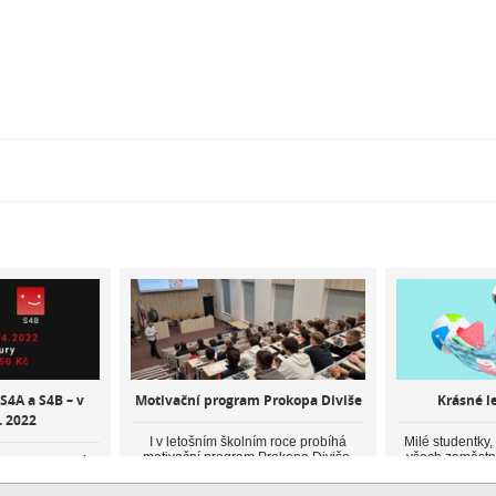
 S4A a S4B – v
Motivační program Prokopa Diviše
Krásné l
. 2022
I v letošním školním roce probíhá
Milé studentky,
motivační program Prokopa Diviše,
všech zaměstn
zveme na druhý
který je vyhlášen ČEZ Distribuce a.s.
jednou přejeme 
ples, na kterém
Patřím...
 L4, S4A a S4B.