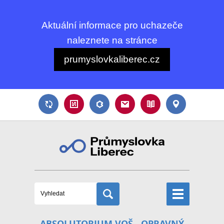
Aktuální informace pro uchazeče
naleznete na stránce
prumyslovkaliberec.cz
ABSOLUTORIUM VOŠ - OPRAVNÝ