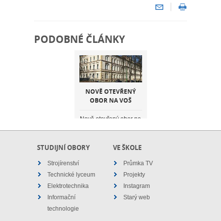
PODOBNÉ ČLÁNKY
NOVĚ OTEVŘENÝ
OBOR NA VOŠ
Nově otevřený obor na
VOŠ pro studium při
zaměstnání zaměřený
na Průmysl 4 a ...
STUDIJNÍ OBORY
VE ŠKOLE
Strojírenství
Průmka TV
Technické lyceum
Projekty
Elektrotechnika
Instagram
Informační
Starý web
technologie