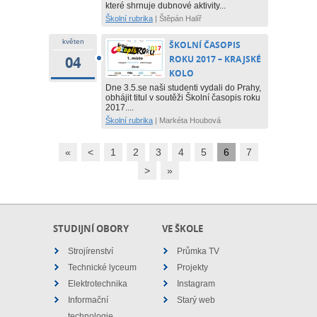
které shrnuje dubnové aktivity...
Školní rubrika
|
Štěpán Halíř
květen
ŠKOLNÍ ČASOPIS
04
ROKU 2017 – KRAJSKÉ
KOLO
Dne 3.5.se naši studenti vydali do Prahy,
obhájit titul v soutěži Školní časopis roku
2017....
Školní rubrika
|
Markéta Houbová
«
<
1
2
3
4
5
6
7
>
»
STUDIJNÍ OBORY
VE ŠKOLE
Strojírenství
Průmka TV
Technické lyceum
Projekty
Elektrotechnika
Instagram
Informační
Starý web
technologie