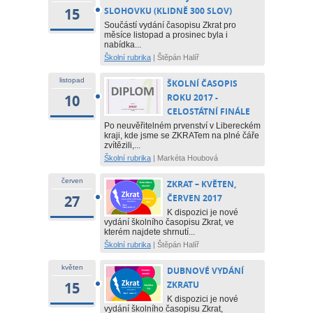
15
SLOHOVKU (KLIDNĚ 300 SLOV)
Součástí vydání časopisu Zkrat pro
měsíce listopad a prosinec byla i
nabídka...
Školní rubrika
|
Štěpán Halíř
listopad
ŠKOLNÍ ČASOPIS
10
ROKU 2017 -
CELOSTÁTNÍ FINÁLE
Po neuvěřitelném prvenství v Libereckém
kraji, kde jsme se ZKRATem na plné čáře
zvítězili,...
Školní rubrika
|
Markéta Houbová
červen
ZKRAT – KVĚTEN,
27
ČERVEN 2017
K dispozici je nové
vydání školního časopisu Zkrat, ve
kterém najdete shrnutí...
Školní rubrika
|
Štěpán Halíř
květen
DUBNOVÉ VYDÁNÍ
15
ZKRATU
K dispozici je nové
vydání školního časopisu Zkrat,