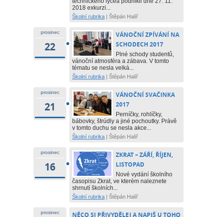
technického lycea podnikli dne 27. 11.
2018 exkurzi...
Školní rubrika
|
Štěpán Halíř
prosinec
VÁNOČNÍ ZPÍVÁNÍ NA
22
SCHODECH 2017
Plné schody studentů,
vánoční atmosféra a zábava. V tomto
tématu se nesla velká...
Školní rubrika
|
Štěpán Halíř
prosinec
VÁNOČNÍ SVAČINKA
21
2017
Perníčky, rohlíčky,
bábovky, štrúdly a jiné pochoutky. Právě
v tomto duchu se nesla akce...
Školní rubrika
|
Štěpán Halíř
prosinec
ZKRAT – ZÁŘÍ, ŘÍJEN,
16
LISTOPAD
Nové vydání školního
časopisu Zkrat, ve kterém naleznete
shrnutí školních...
Školní rubrika
|
Štěpán Halíř
prosinec
NĚCO SI PŘIVYDĚLEJ A NAPIŠ U TOHO