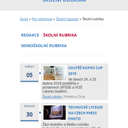
Úvod
»
Pro veřejnost
»
Školní časopis
» Školní rubrika
REDAKCE
ŠKOLNÍ RUBRIKA
MIMOŠKOLNÍ RUBRIKA
květen
SOUTĚŽ KOPOS CUP
05
2019
Ve dnech 24. a 25.
dubna 2019 proběhla v
prostorech SPŠSE a VOŠ
Liberec tradiční...
Školní rubrika
|
Redakce Zkrat
listopad
TECHNICKÉ LYCEUM
30
NA CZECH PRESS
PHOTO
Žáci druhého a třetího ročníku