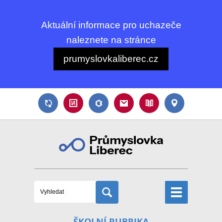
Aktuální informace pro uchazeče
naleznete na stránce
prumyslovkaliberec.cz
ŠKOLNÍ RUBRIKA