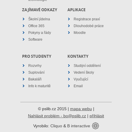
ZAJÍMAVÉ ODKAZY
APLIKACE
Školní jídelna
Registrace praxí
Office 365
Dlouhodobé práce
Pokyny a řády
Moodle
Software
PRO STUDENTY
KONTAKTY
Rozvrhy
Studijní oddělení
Suplování
Vedení školy
Bakaláři
Vyučující
Info k maturitě
Email
© pslib.cz 2015 |
mapa webu
|
Nahlásit problém - bo@pslib.cz
|
přihlásit
Vyrobilo:
Cliquo
&
B interactive