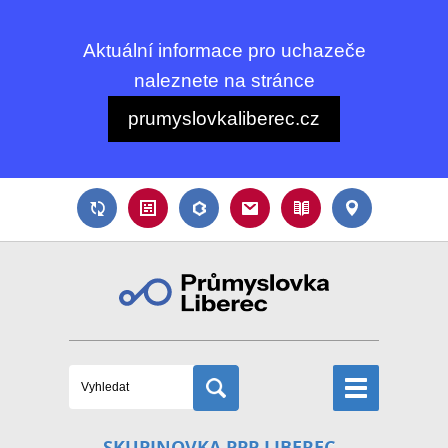
Aktuální informace pro uchazeče
naleznete na stránce
prumyslovkaliberec.cz
SKUPINOVKA PPP LIBEREC -