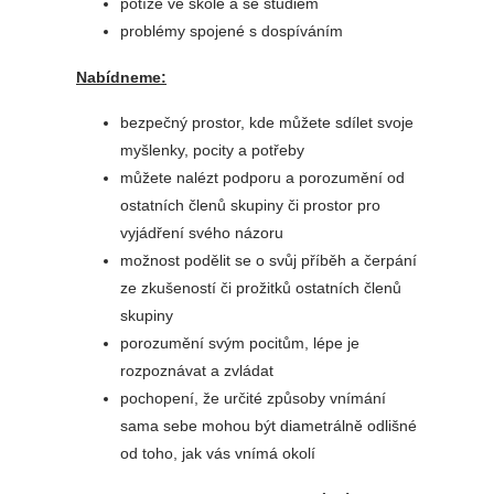
potíže ve škole a se studiem
problémy spojené s dospíváním
Nabídneme:
bezpečný prostor, kde můžete sdílet svoje
myšlenky, pocity a potřeby
můžete nalézt podporu a porozumění od
ostatních členů skupiny či prostor pro
vyjádření svého názoru
možnost podělit se o svůj příběh a čerpání
ze zkušeností či prožitků ostatních členů
skupiny
porozumění svým pocitům, lépe je
rozpoznávat a zvládat
pochopení, že určité způsoby vnímání
sama sebe mohou být diametrálně odlišné
od toho, jak vás vnímá okolí