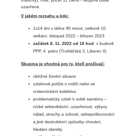
maturity), max. počet 12 členů - skupina bude
uzavřená.
V jakém rozsahu a kde:
1x14 dní v délce 90 minut, celkově 10
setkání, listopad 2022 – březen 2023
začátek 8. 11. 2022 od 16 hod
. v budově
PPP, 4. patro (Truhlářská 3, Liberec II)
Skupina je vhodná pro ty, kteří prožívají:
obtížné životní situace
vztahové potíže s rodiči nebo ve
vrstevnickém kolektivu
problematický vztah k sobě samému –
nízké sebevědomí, uzavřenost, výkyvy
nálad, strachy a úzkosti, sebepoškozování
a jiné destruktivní způsoby chování,
hledání identity