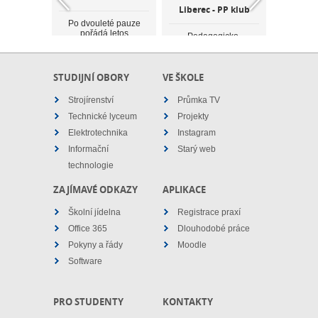
ec pro
Liberec - PP klub
PP Li
koláky
střed
Po dvouleté pauze
pořádá letos
Pedagogicko-
Pedagogicko-
psychologická poradna
rec pod
PPP Li
psychologocká
v Liberci pořádá i letos
gr. Anny
vedením
poradna v Liberci opět
oblíbeny cyklus
Mgr. BcA.
Jirsákov
PP klub - cyklus
zážitkových setkání pro
STUDIJNÍ OBORY
VE ŠKOLE
ové nabízí
Lenky Rok
atraktivních zážitko...
středoškolské stud...
oškolákům
svým stř
stnit s...
možnost z
Strojírenství
Průmka TV
Technické lyceum
Projekty
Elektrotechnika
Instagram
Informační
Starý web
technologie
ZAJÍMAVÉ ODKAZY
APLIKACE
Školní jídelna
Registrace praxí
Office 365
Dlouhodobé práce
Pokyny a řády
Moodle
Software
PRO STUDENTY
KONTAKTY