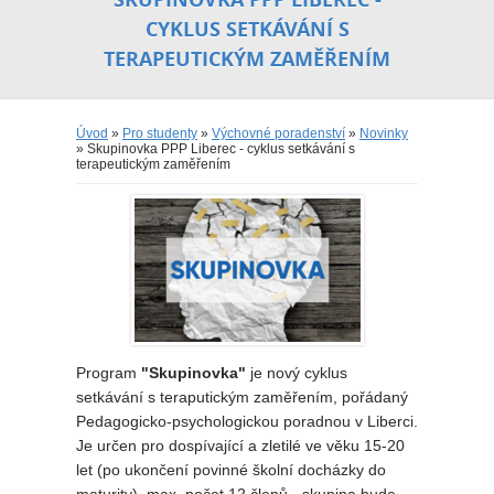
CYKLUS SETKÁVÁNÍ S
TERAPEUTICKÝM ZAMĚŘENÍM
Úvod
»
Pro studenty
»
Výchovné poradenství
»
Novinky
» Skupinovka PPP Liberec - cyklus setkávání s
terapeutickým zaměřením
Program
"Skupinovka"
je nový cyklus
setkávání s teraputickým zaměřením, pořádaný
Pedagogicko-psychologickou poradnou v Liberci.
Je určen pro dospívající a zletilé ve věku 15-20
let (po ukončení povinné školní docházky do