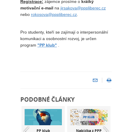
Registrace:
zájemce prosíme o
krátký
motivační e-mail
na
jirsakova@pppliberec.cz
nebo
rokosova@pppliberec.cz
.
Pro studenty, kteří se zajímají o interpersonální
komunikaci a osobnostní rozvoj, je určen
program
"PP klub"
.
PODOBNÉ ČLÁNKY
 Nabídka
PP klub
Nabídka z PPP
Jak na 