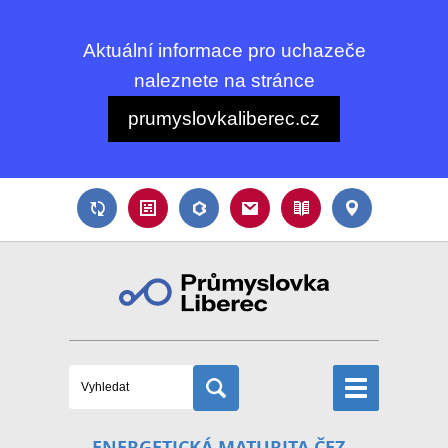
Aktuální informace pro uchazeče
naleznete na stránce
prumyslovkaliberec.cz
ENERGETICKÁ MATURITA ČEZ -