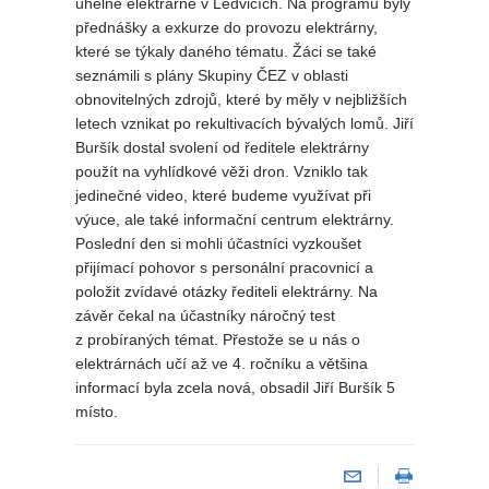
uhelné elektrárně v Ledvicích. Na programu byly
přednášky a exkurze do provozu elektrárny,
které se týkaly daného tématu. Žáci se také
seznámili s plány Skupiny ČEZ v oblasti
obnovitelných zdrojů, které by měly v nejbližších
letech vznikat po rekultivacích bývalých lomů. Jiří
Buršík dostal svolení od ředitele elektrárny
použít na vyhlídkové věži dron. Vzniklo tak
jedinečné video, které budeme využívat při
výuce, ale také informační centrum elektrárny.
Poslední den si mohli účastníci vyzkoušet
přijímací pohovor s personální pracovnicí a
položit zvídavé otázky řediteli elektrárny. Na
závěr čekal na účastníky náročný test
z probíraných témat. Přestože se u nás o
elektrárnách učí až ve 4. ročníku a většina
informací byla zcela nová, obsadil Jiří Buršík 5
místo.