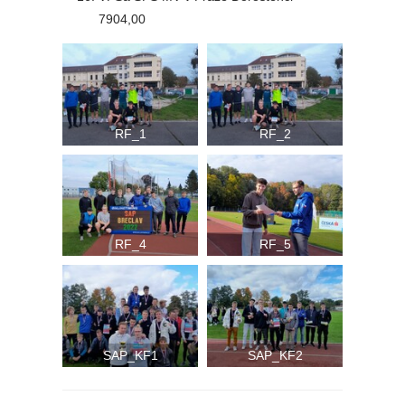
7904,00
RF_1
RF_2
RF_4
RF_5
SAP_KF1
SAP_KF2