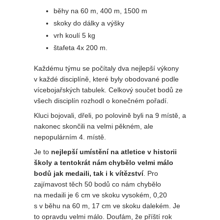
běhy na 60 m, 400 m, 1500 m
skoky do dálky a výšky
vrh koulí 5 kg
štafeta 4x 200 m.
Každému týmu se počítaly dva nejlepší výkony
v každé disciplíně, které byly obodované podle
vícebojařských tabulek. Celkový součet bodů ze
všech disciplín rozhodl o konečném pořadí.
Kluci bojovali, dřeli, po polovině byli na 9 místě, a
nakonec skončili na velmi pěkném, ale
nepopulárním 4. místě.
Je to
nejlepší umístění na atletice v historii
školy a tentokrát nám chybělo velmi málo
bodů jak medaili, tak i k vítězství
. Pro
zajímavost těch 50 bodů co nám chybělo
na medaili je 6 cm ve skoku vysokém, 0,20
s v běhu na 60 m, 17 cm ve skoku dalekém. Je
to opravdu velmi málo. Doufám, že příští rok