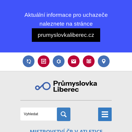
Aktuální informace pro uchazeče
naleznete na stránce
prumyslovkaliberec.cz
MISTROVSTVÍ ČR V ATLETICE