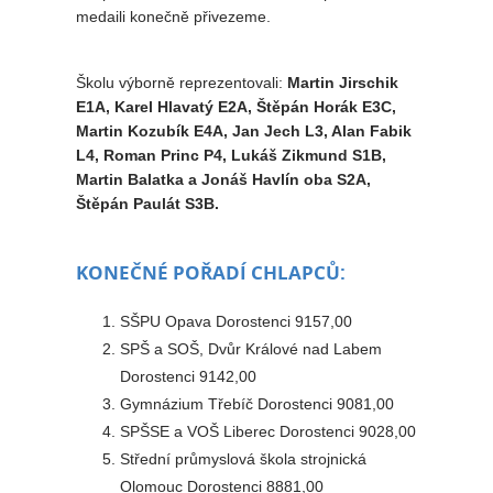
medaili konečně přivezeme.
Školu výborně reprezentovali:
Martin Jirschik
E1A, Karel Hlavatý E2A, Štěpán Horák E3C,
Martin Kozubík E4A, Jan Jech L3, Alan Fabik
L4, Roman Princ P4, Lukáš Zikmund S1B,
Martin Balatka a Jonáš Havlín oba S2A,
Štěpán Paulát S3B.
KONEČNÉ POŘADÍ CHLAPCŮ:
SŠPU Opava Dorostenci 9157,00
SPŠ a SOŠ, Dvůr Králové nad Labem
Dorostenci 9142,00
Gymnázium Třebíč Dorostenci 9081,00
SPŠSE a VOŠ Liberec Dorostenci 9028,00
Střední průmyslová škola strojnická
Olomouc Dorostenci 8881,00