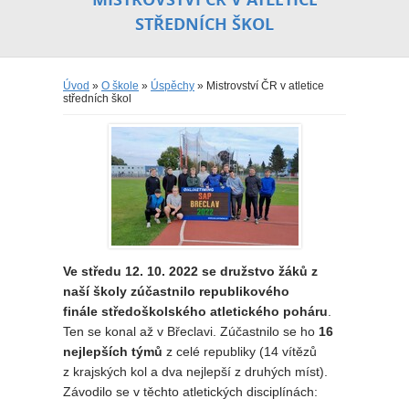
STŘEDNÍCH ŠKOL
Úvod
»
O škole
»
Úspěchy
» Mistrovství ČR v atletice
středních škol
Ve středu 12. 10. 2022 se družstvo žáků z
naší školy zúčastnilo republikového
finále středoškolského atletického poháru
.
Ten se konal až v Břeclavi. Zúčastnilo se ho
16
nejlepších týmů
z celé republiky (14 vítězů
z krajských kol a dva nejlepší z druhých míst).
Závodilo se v těchto atletických disciplínách: