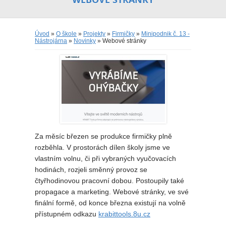
Úvod
»
O škole
»
Projekty
»
Firmičky
»
Minipodnik č. 13 -
Nástrojárna
»
Novinky
» Webové stránky
Za měsíc březen se produkce firmičky plně
rozběhla. V prostorách dílen školy jsme ve
vlastním volnu, či při vybraných vyučovacích
hodinách, rozjeli směnný provoz se
čtyřhodinovou pracovní dobou. Postoupily také
propagace a marketing. Webové stránky, ve své
finální formě, od konce března existují na volně
přístupném odkazu
krabittools.8u.cz