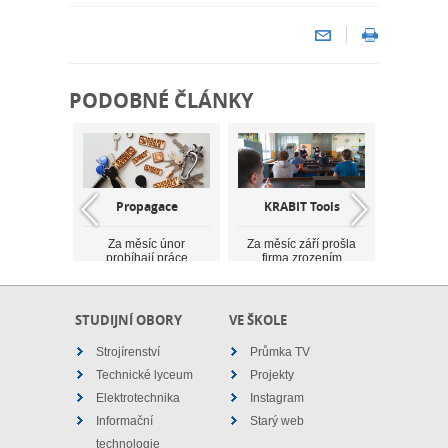
PODOBNÉ ČLÁNKY
ba
Propagace
KRABIT Tools
Webové
ových
dodávka
ček
Za měsíc únor
Za měsíc září prošla
probíhají práce
firma zrozením
Za měsíc
zejména na straně
zaměření, myšlenky a
neprošla
áří bylo
nákupu
prvotn&iacu...
proměno
zaměření
potřebn&yacut...
vyprac
a výrobu
STUDIJNÍ OBORY
VE ŠKOLE
ových
...
Strojírenství
Průmka TV
Technické lyceum
Projekty
Elektrotechnika
Instagram
Informační
Starý web
technologie