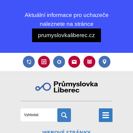
Aktuální informace pro uchazeče
naleznete na stránce
prumyslovkaliberec.cz
WEBOVÉ STRÁNKY