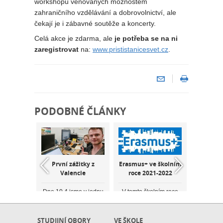
workshopů věnovaných možnostem
zahraničního vzdělávání a dobrovolnictví, ale
čekají je i zábavné soutěže a koncerty.
Celá akce je zdarma, ale
je potřeba se na ni
zaregistrovat
na:
www.prististanicesvet.cz
.
PODOBNÉ ČLÁNKY
odborná
První zážitky z
Erasmus+ ve školním
Předává
Maltě –
Valencie
roce 2021-2022
za E
2022
Dne 10.4 jsme v jednu
V tomto školním roce
Poslední 
hodinu ráno přiletěli do
plánujeme odborné
se ve ško
é zážitky,
Valencie. Další den
stáže žáků a učitelů v
ve formá
enosti a
nás hned uvítala svým
Irsku, Polsku,
proto
ntakty –
krásným počasím. S
Španělsku, Itálii, Kypru
příležitos
STUDIJNÍ OBORY
VE ŠKOLE
lavních