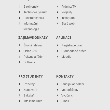
panem uči...
a na Slove...
ofici
dborných
h stá...
Strojírenství
Průmka TV
Technické lyceum
Projekty
Elektrotechnika
Instagram
Informační
Starý web
technologie
ZAJÍMAVÉ ODKAZY
APLIKACE
Školní jídelna
Registrace praxí
Office 365
Dlouhodobé práce
Pokyny a řády
Moodle
Software
PRO STUDENTY
KONTAKTY
Rozvrhy
Studijní oddělení
Suplování
Vedení školy
Bakaláři
Vyučující
Info k maturitě
Email