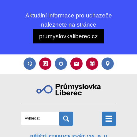
Aktuální informace pro uchazeče
naleznete na stránce
prumyslovkaliberec.cz
PŘÍŠTÍ STANICE SVĚT (16. 9. V